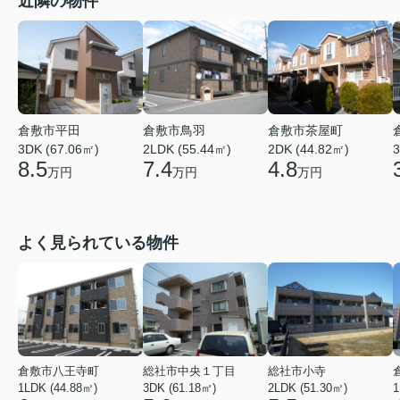
近隣の物件
倉敷市平田
倉敷市鳥羽
倉敷市茶屋町
3DK (67.06㎡)
2LDK (55.44㎡)
2DK (44.82㎡)
3
8.5
7.4
4.8
万円
万円
万円
よく見られている物件
倉敷市八王寺町
総社市中央１丁目
総社市小寺
1LDK (44.88㎡)
3DK (61.18㎡)
2LDK (51.30㎡)
1