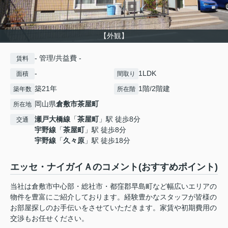
【外観】
- 管理/共益費 -
賃料
-
1LDK
面積
間取り
築21年
1階/2階建
築年数
所在階
岡山県
倉敷市
茶屋町
所在地
瀬戸大橋線
「
茶屋町
」駅 徒歩8分
交通
宇野線
「
茶屋町
」駅 徒歩8分
宇野線
「
久々原
」駅 徒歩18分
エッセ・ナイガイＡのコメント(おすすめポイント)
当社は倉敷市中心部・総社市・都窪郡早島町など幅広いエリアの
物件を豊富にご紹介しております。経験豊かなスタッフが皆様の
お部屋探しのお手伝いをさせていただきます。家賃や初期費用の
交渉もお任せください。