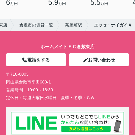
6
5.9
5.5
万円
万円
万円
東店
倉敷市の賃貸一覧
茶屋町駅
エッセ・ナイガイＡ
ホームメイトＦＣ倉敷東店
電話をする
お問い合わせ
〒710-0003
岡山県倉敷市平田660-1
営業時間：
10:00～18:30
定休日：
毎週火曜日水曜日 夏季・冬季・ＧＷ