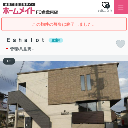
0
お気に入り
この物件の募集は終了しました。
Ｅｓｈａｌｏｔ
空室0
-
管理/共益費 -
1
/
3