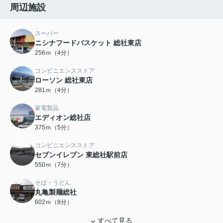
周辺施設
スーパー
ニシナフードバスケット 総社東店
256ｍ（4分）
コンビニエンスストア
ローソン 総社東店
281ｍ（4分）
家電製品
エディオン総社店
375ｍ（5分）
コンビニエンスストア
セブンイレブン 東総社駅前店
550ｍ（7分）
そば・うどん
丸亀製麺総社
602ｍ（8分）
すべて見る