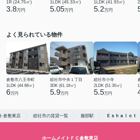
1R (24.75㎡)
1LDK (45.33㎡)
1LDK (41.93㎡)
2
3.8
5.05
5.2
万円
万円
万円
よく見られている物件
倉敷市八王寺町
総社市中央１丁目
総社市小寺
1LDK (44.88㎡)
3DK (61.18㎡)
2LDK (51.30㎡)
1
6
5.9
5.5
万円
万円
万円
ト倉敷東店
総社市の賃貸一覧
服部駅
Ｅｓｈａｌｏｔ
ホームメイトＦＣ倉敷東店