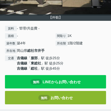
【外観】
- 管理/共益費 -
賃料
-
1K
面積
間取り
築4年
1階/2階建
築年数
所在階
岡山県
総社市
井手
所在地
吉備線
「
服部
」駅 徒歩25分
交通
吉備線
「
東総社
」駅 徒歩25分
吉備線
「
総社
」駅 徒歩45分
LINEからお問い合わせ
無料
お問い合わせ
無料