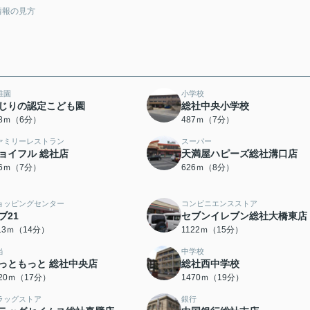
情報の見方
稚園
小学校
じりの認定こども園
総社中央小学校
48ｍ（6分）
487ｍ（7分）
ァミリーレストラン
スーパー
ョイフル 総社店
天満屋ハピーズ総社溝口店
36ｍ（7分）
626ｍ（8分）
ョッピングセンター
コンビニエンスストア
ブ21
セブンイレブン総社大橋東店
113ｍ（14分）
1122ｍ（15分）
当
中学校
っともっと 総社中央店
総社西中学校
320ｍ（17分）
1470ｍ（19分）
ラッグストア
銀行