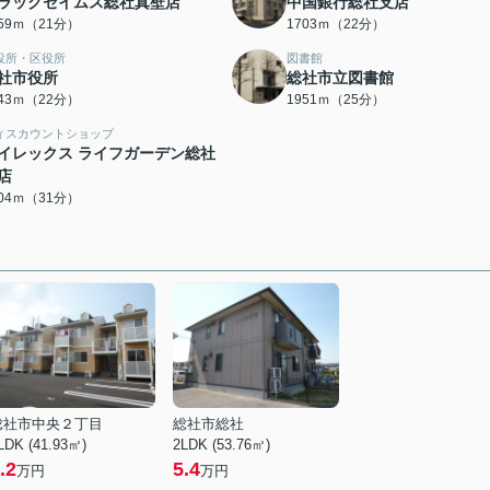
ラッグセイムス総社真壁店
中国銀行総社支店
659ｍ（21分）
1703ｍ（22分）
役所・区役所
図書館
社市役所
総社市立図書館
743ｍ（22分）
1951ｍ（25分）
ィスカウントショップ
イレックス ライフガーデン総社
店
404ｍ（31分）
総社市中央２丁目
総社市総社
LDK (41.93㎡)
2LDK (53.76㎡)
.2
5.4
万円
万円