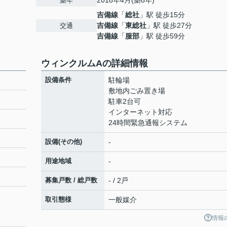
2018年4月(築8年)
築年
吉備線
「
総社
」駅 徒歩15分
吉備線
「
東総社
」駅 徒歩27分
交通
吉備線
「
服部
」駅 徒歩59分
ウィンクルムAの詳細情報
設備条件
駐輪場
敷地内ごみ置き場
駐車2台可
インターネット対応
24時間緊急通報システム
設備(その他)
-
用途地域
-
募集戸数 / 総戸数
- / 2戸
取引態様
一般媒介
情報