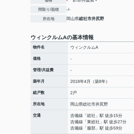
-
管理/共益費
-
価格
-/-
間取り/面積
岡山県
総社市
井尻野
所在地
ウィンクルムAの基本情報
物件名
ウィンクルムA
価格
-
管理/共益費
-
築年月
2018年4月（築8年）
総戸数
2戸
所在地
岡山県
総社市
井尻野
交通
吉備線
「
総社
」駅 徒歩15分
吉備線
「
東総社
」駅 徒歩27分
吉備線
「
服部
」駅 徒歩59分