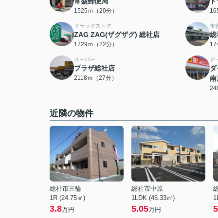
常盤郵便局
ド
1525ｍ（20分）
1
ドラッグストア
市
ZAG ZAG(ザグザグ) 総社店
総
1729ｍ（22分）
1
スーパー
デ
プラザ総社店
ダ
2118ｍ（27分）
南
2
近隣の物件
総社市三輪
総社市中原
1R (24.75㎡)
1LDK (45.33㎡)
1
3.8
5.05
5
万円
万円