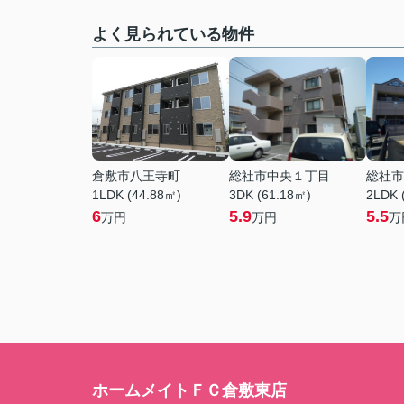
よく見られている物件
倉敷市八王寺町
総社市中央１丁目
総社市
1LDK (44.88㎡)
3DK (61.18㎡)
2LDK 
6
5.9
5.5
万円
万円
万
ホームメイトＦＣ倉敷東店