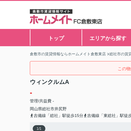
トップ
エリアから探す
倉敷市の賃貸情報ならホームメイト倉敷東店
総社市の賃
この物
ウィンクルムA
-
管理/共益費 -
岡山県
総社市
井尻野
吉備線「総社」駅徒歩15分
吉備線「東総社」駅徒歩
1
/
1