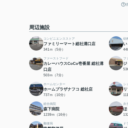
周辺施設
コンビニエンスストア
幼
ファミリーマート総社溝口店
い
341ｍ（5分）
4
ファーストフード
フ
カレーハウスCoCo壱番屋 総社溝
ジ
口店
5
503ｍ（7分）
ホームセンター
シ
ホームプラザナフコ 総社店
リ
737ｍ（10分）
1
総合病院
弁
森下病院
ほ
1239ｍ（16分）
1
郵便局
ド