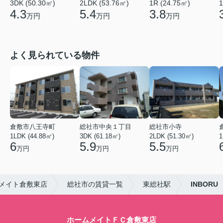
3DK (50.30㎡)
2LDK (53.76㎡)
1R (24.75㎡)
1
4.3
5.4
3.8
万円
万円
万円
よく見られている物件
倉敷市八王寺町
総社市中央１丁目
総社市小寺
1LDK (44.88㎡)
3DK (61.18㎡)
2LDK (51.30㎡)
1
6
5.9
5.5
万円
万円
万円
メイト倉敷東店
総社市の賃貸一覧
東総社駅
INBORU
ホームメイトＦＣ倉敷東店