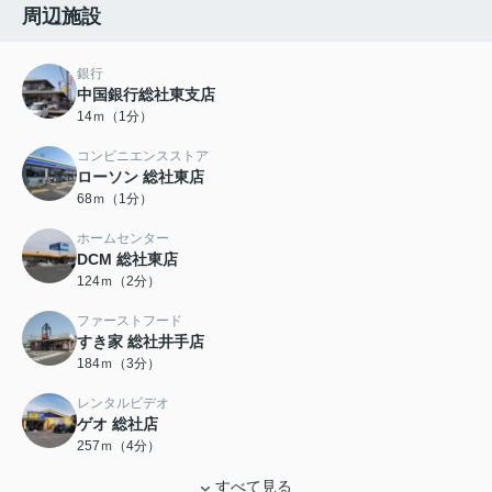
周辺施設
銀行
中国銀行総社東支店
14ｍ（1分）
コンビニエンスストア
ローソン 総社東店
68ｍ（1分）
ホームセンター
DCM 総社東店
124ｍ（2分）
ファーストフード
すき家 総社井手店
184ｍ（3分）
レンタルビデオ
ゲオ 総社店
257ｍ（4分）
すべて見る