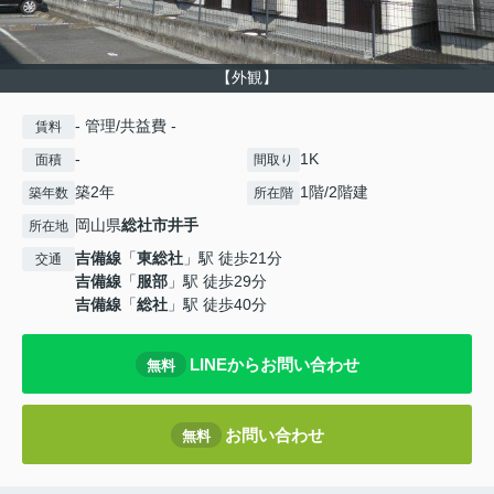
【外観】
- 管理/共益費 -
賃料
-
1K
面積
間取り
築2年
1階/2階建
築年数
所在階
岡山県
総社市
井手
所在地
吉備線
「
東総社
」駅 徒歩21分
交通
吉備線
「
服部
」駅 徒歩29分
吉備線
「
総社
」駅 徒歩40分
LINEからお問い合わせ
無料
お問い合わせ
無料