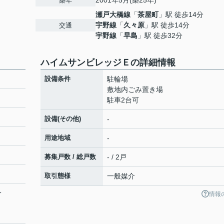
2001年5月(築25年)
築年
瀬戸大橋線
「
茶屋町
」駅 徒歩14分
宇野線
「
久々原
」駅 徒歩14分
交通
宇野線
「
早島
」駅 徒歩32分
ハイムサンビレッジＥの詳細情報
設備条件
駐輪場
敷地内ごみ置き場
駐車2台可
設備(その他)
-
用途地域
-
募集戸数 / 総戸数
- / 2戸
取引態様
一般媒介
分
情報