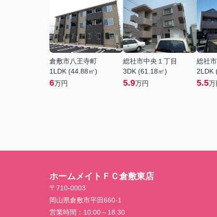
倉敷市八王寺町
総社市中央１丁目
総社市
1LDK (44.88㎡)
3DK (61.18㎡)
2LDK 
6
5.9
5.5
万円
万円
万
ホームメイトＦＣ倉敷東店
〒710-0003
岡山県倉敷市平田660-1
営業時間：
10:00～18:30