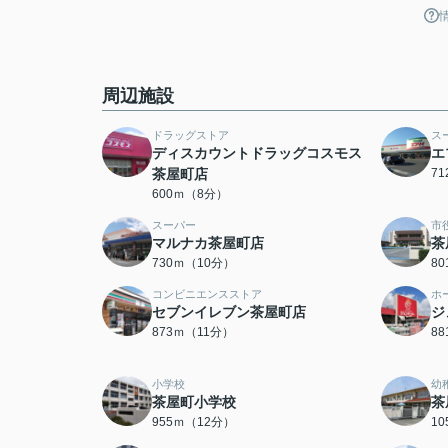
周辺施設
ドラッグストア
ス
ディスカウントドラッグコスモス
エ
茶屋町店
7
600ｍ（8分）
スーパー
市
マルナカ茶屋町店
茶
730ｍ（10分）
8
コンビニエンスストア
ホ
セブンイレブン茶屋町店
ジ
873ｍ（11分）
8
小学校
幼
茶屋町小学校
茶
955ｍ（12分）
1