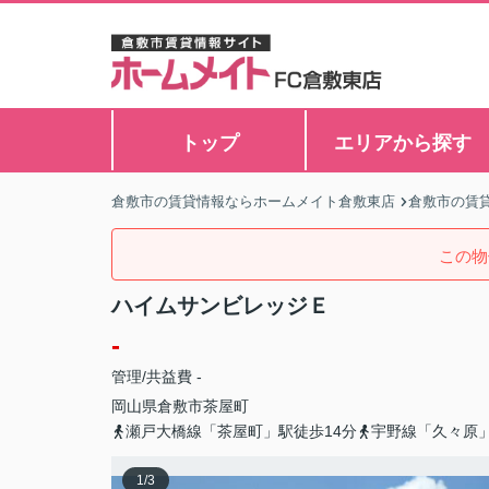
トップ
エリアから探す
倉敷市の賃貸情報ならホームメイト倉敷東店
倉敷市の賃
この物
ハイムサンビレッジＥ
-
管理/共益費 -
岡山県
倉敷市
茶屋町
瀬戸大橋線「茶屋町」駅徒歩14分
宇野線「久々原」
1
/
3