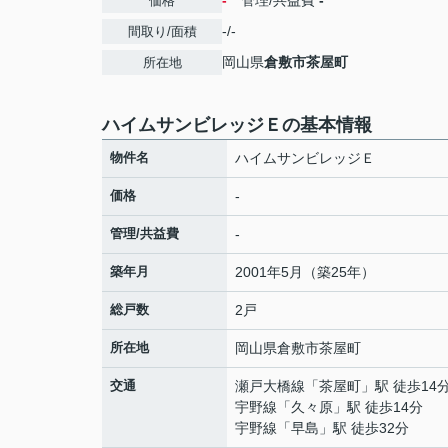
-
管理/共益費
-
価格
-/-
間取り/面積
岡山県
倉敷市
茶屋町
所在地
ハイムサンビレッジＥの基本情報
物件名
ハイムサンビレッジＥ
価格
-
管理/共益費
-
築年月
2001年5月（築25年）
総戸数
2戸
所在地
岡山県
倉敷市
茶屋町
交通
瀬戸大橋線
「
茶屋町
」駅 徒歩14
宇野線
「
久々原
」駅 徒歩14分
宇野線
「
早島
」駅 徒歩32分