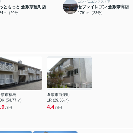
当
コンビニエンスストア
っともっと 倉敷茶屋町店
セブンイレブン 倉敷帯高店
524ｍ（20分）
1791ｍ（23分）
倉敷市福島
倉敷市白楽町
DK (54.77㎡)
1R (29.35㎡)
.9
4.4
万円
万円