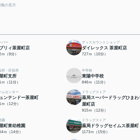
情報の見方
ーパー
ディスカウントショップ
ブリィ茶屋町店
ダイレックス 茶屋町店
12ｍ（9分）
727ｍ（10分）
役所・区役所
中学校
屋町支所
東陽中学校
01ｍ（11分）
846ｍ（11分）
ームセンター
ドラッグストア
ュンテンドー茶屋町
薬局スーパードラッグひまわ
81ｍ（12分）
屋町店
915ｍ（12分）
稚園
ドラッグストア
屋町東幼稚園
薬局ドラッグセイムス茶屋町
054ｍ（14分）
1173ｍ（15分）