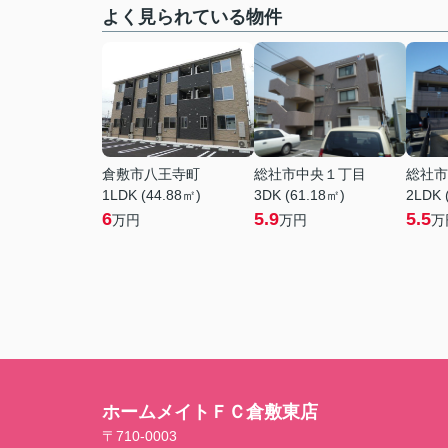
よく見られている物件
倉敷市八王寺町
総社市中央１丁目
総社市
1LDK (44.88㎡)
3DK (61.18㎡)
2LDK 
6
5.9
5.5
万円
万円
万
ホームメイトＦＣ倉敷東店
〒710-0003