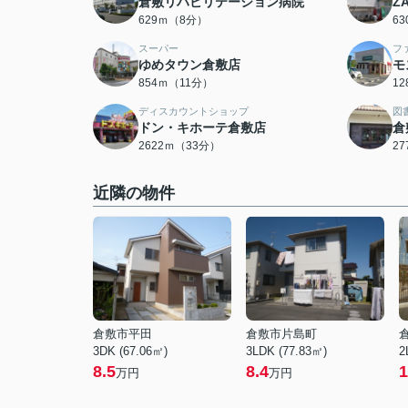
倉敷リハビリテーション病院
Z
629ｍ（8分）
6
スーパー
フ
ゆめタウン倉敷店
モ
854ｍ（11分）
1
ディスカウントショップ
図
ドン・キホーテ倉敷店
倉
2622ｍ（33分）
2
近隣の物件
倉敷市平田
倉敷市片島町
3DK (67.06㎡)
3LDK (77.83㎡)
2
8.5
8.4
1
万円
万円