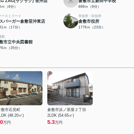
AG ZAG(ザグザグ) 笹沖店
倉敷市立新田中学校
30ｍ（8分）
699ｍ（9分）
ァーストフード
市役所・区役所
スバーガー倉敷笹沖東店
倉敷市役所
281ｍ（17分）
1776ｍ（23分）
書館
敷市立中央図書館
776ｍ（35分）
倉敷市石見町
倉敷市浜ノ茶屋２丁目
LDK (48.20㎡)
2LDK (54.65㎡)
0
5.3
万円
万円