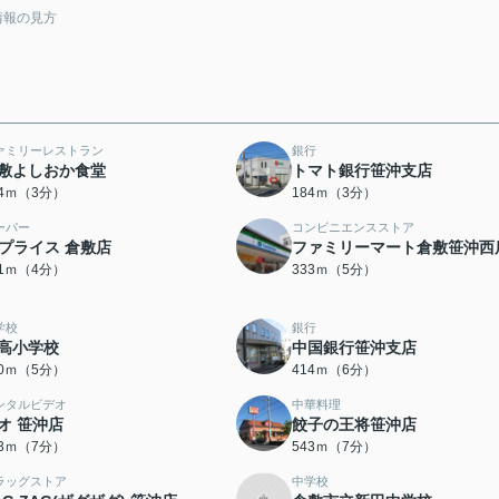
情報の見方
ァミリーレストラン
銀行
敷よしおか食堂
トマト銀行笹沖支店
64ｍ（3分）
184ｍ（3分）
ーパー
コンビニエンスストア
-プライス 倉敷店
ファミリーマート倉敷笹沖西
01ｍ（4分）
333ｍ（5分）
学校
銀行
高小学校
中国銀行笹沖支店
80ｍ（5分）
414ｍ（6分）
ンタルビデオ
中華料理
オ 笹沖店
餃子の王将笹沖店
23ｍ（7分）
543ｍ（7分）
ラッグストア
中学校