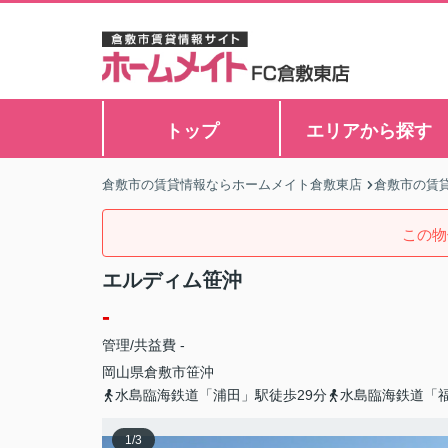
トップ
エリアから探す
倉敷市の賃貸情報ならホームメイト倉敷東店
倉敷市の賃
この物
エルディム笹沖
-
管理/共益費 -
岡山県
倉敷市
笹沖
水島臨海鉄道「浦田」駅徒歩29分
水島臨海鉄道「福
1
/
3