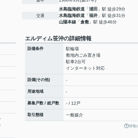
1988年9月(築37年)
築年
水島臨海鉄道
「
浦田
」駅 徒歩29分
水島臨海鉄道
「
福井
」駅 徒歩31分
交通
山陽本線
「
倉敷
」駅 徒歩46分
エルディム笹沖の詳細情報
設備条件
駐輪場
敷地内ごみ置き場
駐車2台可
インターネット対応
設備(その他)
-
用途地域
-
募集戸数 / 総戸数
- / 12戸
取引態様
一般媒介
分
分
情報