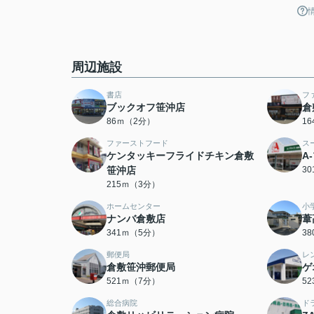
周辺施設
書店
フ
ブックオフ笹沖店
倉
86ｍ（2分）
1
ファーストフード
ス
ケンタッキーフライドチキン倉敷
A
笹沖店
3
215ｍ（3分）
ホームセンター
小
ナンバ倉敷店
葦
341ｍ（5分）
3
郵便局
レ
倉敷笹沖郵便局
ゲ
521ｍ（7分）
5
総合病院
ド