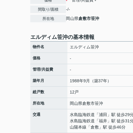
-
管理/共益費
-
価格
-/-
間取り/面積
岡山県
倉敷市
笹沖
所在地
エルディム笹沖の基本情報
物件名
エルディム笹沖
価格
-
管理/共益費
-
築年月
1988年9月（築37年）
総戸数
12戸
所在地
岡山県
倉敷市
笹沖
交通
水島臨海鉄道
「
浦田
」駅 徒歩29
水島臨海鉄道
「
福井
」駅 徒歩31
山陽本線
「
倉敷
」駅 徒歩46分