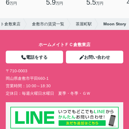
6
5.9
5.5
万円
万円
万円
イト倉敷東店
倉敷市の賃貸一覧
茶屋町駅
Moon Story
ホームメイトＦＣ倉敷東店
電話をする
お問い合わせ
〒710-0003
岡山県倉敷市平田660-1
営業時間：
10:00～18:30
定休日：
毎週火曜日水曜日 夏季・冬季・ＧＷ