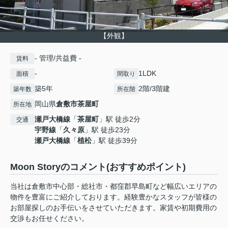
【外観】
- 管理/共益費 -
賃料
-
1LDK
面積
間取り
築5年
2階/3階建
築年数
所在階
岡山県
倉敷市
茶屋町
所在地
瀬戸大橋線
「
茶屋町
」駅 徒歩2分
交通
宇野線
「
久々原
」駅 徒歩23分
瀬戸大橋線
「
植松
」駅 徒歩39分
Moon Storyのコメント(おすすめポイント)
当社は倉敷市中心部・総社市・都窪郡早島町など幅広いエリアの
物件を豊富にご紹介しております。経験豊かなスタッフが皆様の
お部屋探しのお手伝いをさせていただきます。家賃や初期費用の
交渉もお任せください。