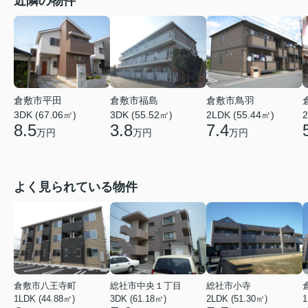
近隣の物件
倉敷市平田
倉敷市福島
倉敷市鳥羽
3DK (67.06㎡)
3DK (55.52㎡)
2LDK (55.44㎡)
2
8.5
3.8
7.4
万円
万円
万円
よく見られている物件
倉敷市八王寺町
総社市中央１丁目
総社市小寺
1LDK (44.88㎡)
3DK (61.18㎡)
2LDK (51.30㎡)
1