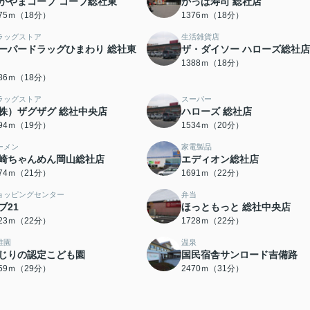
かやまコープ コープ総社東
かっぱ寿司 総社店
375ｍ（18分）
1376ｍ（18分）
ラッグストア
生活雑貨店
ーパードラッグひまわり 総社東
ザ・ダイソー ハローズ総社店
1388ｍ（18分）
386ｍ（18分）
ラッグストア
スーパー
株）ザグザグ 総社中央店
ハローズ 総社店
494ｍ（19分）
1534ｍ（20分）
ーメン
家電製品
崎ちゃんめん岡山総社店
エディオン総社店
674ｍ（21分）
1691ｍ（22分）
ョッピングセンター
弁当
ブ21
ほっともっと 総社中央店
723ｍ（22分）
1728ｍ（22分）
稚園
温泉
じりの認定こども園
国民宿舎サンロード吉備路
259ｍ（29分）
2470ｍ（31分）