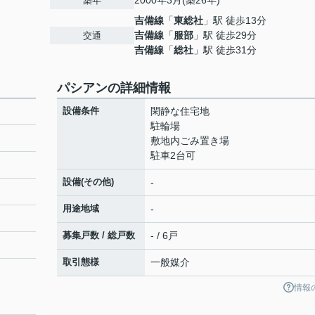
2000年3月(築26年)
築年
吉備線
「
東総社
」駅 徒歩13分
吉備線
「
服部
」駅 徒歩29分
交通
吉備線
「
総社
」駅 徒歩31分
パシアンの詳細情報
設備条件
閑静な住宅地
駐輪場
敷地内ごみ置き場
駐車2台可
設備(その他)
-
用途地域
-
募集戸数 / 総戸数
- / 6戸
取引態様
一般媒介
情報