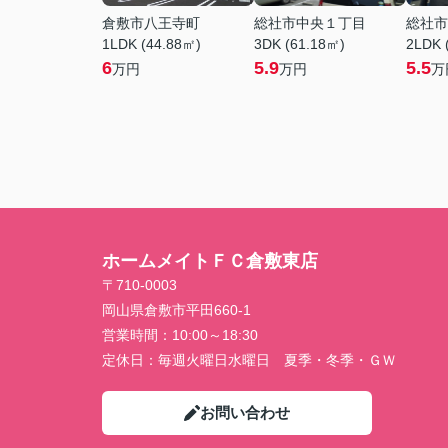
倉敷市八王寺町
総社市中央１丁目
総社市
1LDK (44.88㎡)
3DK (61.18㎡)
2LDK 
6
5.9
5.5
万円
万円
万
ホームメイトＦＣ倉敷東店
〒710-0003
岡山県倉敷市平田660-1
営業時間：
10:00～18:30
定休日：
毎週火曜日水曜日 夏季・冬季・ＧＷ
お問い合わせ