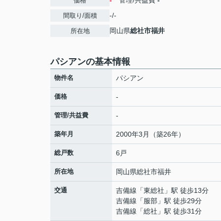
-
管理/共益費
-
価格
-/-
間取り/面積
岡山県
総社市
福井
所在地
パシアンの基本情報
物件名
パシアン
価格
-
管理/共益費
-
築年月
2000年3月（築26年）
総戸数
6戸
所在地
岡山県
総社市
福井
交通
吉備線
「
東総社
」駅 徒歩13分
吉備線
「
服部
」駅 徒歩29分
吉備線
「
総社
」駅 徒歩31分