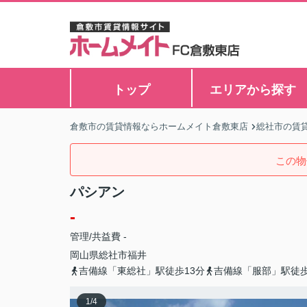
トップ
エリアから探す
倉敷市の賃貸情報ならホームメイト倉敷東店
総社市の賃
この物
パシアン
-
管理/共益費 -
岡山県
総社市
福井
吉備線「東総社」駅徒歩13分
吉備線「服部」駅徒歩
1
/
4