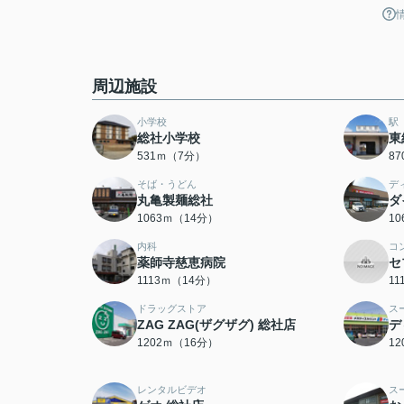
周辺施設
小学校
駅
総社小学校
東
531ｍ（7分）
8
そば・うどん
デ
丸亀製麺総社
ダ
1063ｍ（14分）
1
内科
コ
薬師寺慈恵病院
セ
1113ｍ（14分）
1
ドラッグストア
ス
ZAG ZAG(ザグザグ) 総社店
デ
1202ｍ（16分）
1
レンタルビデオ
ス