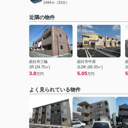
2484ｍ（32分）
近隣の物件
総社市三輪
総社市中原
1R (24.75㎡)
1LDK (45.33㎡)
1
3.8
5.05
5
万円
万円
よく見られている物件