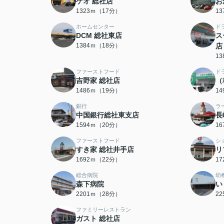
ゲオ 総社店
お
1323ｍ（17分）
1
ホームセンター
ド
DCM 総社東店
ス
1384ｍ（18分）
店
1
ファーストフード
ド
吉野家 総社店
（
1486ｍ（19分）
1
銀行
ラ
中国銀行総社東支店
長
1594ｍ（20分）
1
ファーストフード
シ
すき家 総社井手店
リ
1692ｍ（22分）
1
総合病院
幼
森下病院
い
2201ｍ（28分）
2
ファミリーレストラン
ガスト 総社店