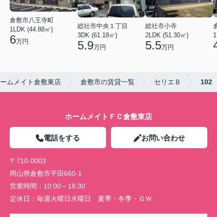
倉敷市八王寺町
総社市中央１丁目
総社市小寺
1LDK (44.88㎡)
3DK (61.18㎡)
2LDK (51.30㎡)
1
6
万円
5.9
5.5
万円
万円
ームメイト倉敷東店
倉敷市の賃貸一覧
セリエＢ
102
ホームメイトＦＣ倉敷東店
電話をする
お問い合わせ
〒710-0003
岡山県倉敷市平田660-1
営業時間：
10:00～18:30
定休日：
毎週火曜日水曜日 夏季・冬季・ＧＷ