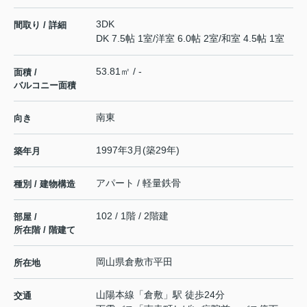
3DK
間取り / 詳細
DK 7.5帖 1室
/
洋室 6.0帖 2室
/
和室 4.5帖 1室
53.81㎡ / -
面積 /
バルコニー面積
南東
向き
1997年3月(築29年)
築年月
アパート / 軽量鉄骨
種別 / 建物構造
102 / 1階 / 2階建
部屋 /
所在階 / 階建て
岡山県
倉敷市
平田
所在地
山陽本線
「
倉敷
」駅 徒歩24分
交通