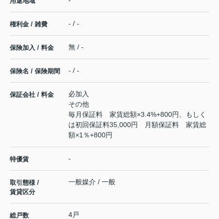
用途地域
- / -
権利金 / 雑費
無 / -
保険加入 / 料金
- / -
保険名 / 保険期間
必加入
保証会社 / 料金
その他
毎月保証料 家賃総額×3.4%+800円、もしく
は初回保証料35,000円 月額保証料 家賃総
額×1％+800円
-
特優賃
一般媒介 / 一般
取引態様 /
賃貸区分
4戸
総戸数