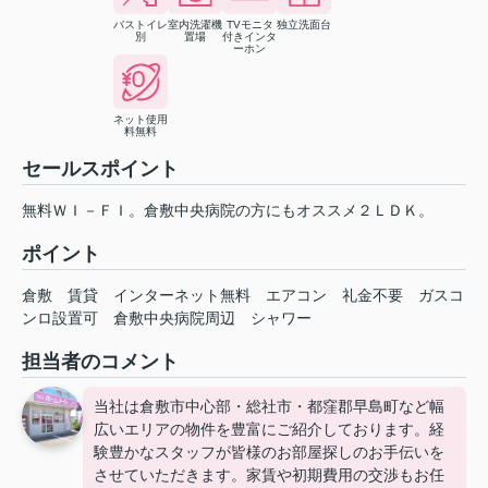
バストイレ
室内洗濯機
TVモニタ
独立洗面台
別
置場
付きインタ
ーホン
ネット使用
料無料
セールスポイント
無料ＷＩ－ＦＩ。倉敷中央病院の方にもオススメ２ＬＤＫ。
ポイント
倉敷
賃貸
インターネット無料
エアコン
礼金不要
ガスコ
ンロ設置可
倉敷中央病院周辺
シャワー
担当者のコメント
当社は倉敷市中心部・総社市・都窪郡早島町など幅
広いエリアの物件を豊富にご紹介しております。経
験豊かなスタッフが皆様のお部屋探しのお手伝いを
させていただきます。家賃や初期費用の交渉もお任