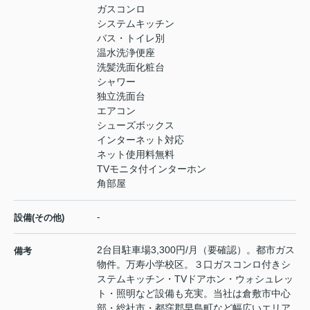
ガスコンロ
システムキッチン
バス・トイレ別
温水洗浄便座
洗髪洗面化粧台
シャワー
独立洗面台
エアコン
シューズボックス
インターネット対応
ネット使用料無料
TVモニタ付インターホン
角部屋
-
設備(その他)
2台目駐車場3,300円/月（要確認）。都市ガス
備考
物件。万寿小学校区。３口ガスコンロ付きシ
ステムキッチン・TVドアホン・ウォシュレッ
ト・照明など設備も充実。当社は倉敷市中心
部・総社市・都窪郡早島町など幅広いエリア