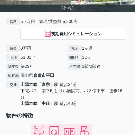
【外観】
5.7万円 管理/共益費 5,500円
賃料
初期費用シミュレーション
0万円
1ヶ月
敷金
礼金
53.81㎡
3DK
面積
間取り
築29年
1階/2階建
築年数
所在階
岡山県
倉敷市
平田
所在地
山陽本線
「
倉敷
」駅 徒歩24分
交通
下電バス「南幸町しげい病院前」バス停下車 徒歩16
分
山陽本線
「
中庄
」駅 徒歩48分
物件の特徴