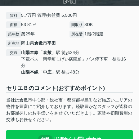
【外観】
5.7万円 管理/共益費 5,500円
賃料
53.81㎡
3DK
面積
間取り
築29年
1階/2階建
築年数
所在階
岡山県
倉敷市
平田
所在地
山陽本線
「
倉敷
」駅 徒歩24分
交通
下電バス「南幸町しげい病院前」バス停下車 徒歩16
分
山陽本線
「
中庄
」駅 徒歩48分
セリエＢのコメント(おすすめポイント)
当社は倉敷市中心部・総社市・都窪郡早島町など幅広いエリアの
物件を豊富にご紹介しております。経験豊かなスタッフが皆様の
お部屋探しのお手伝いをさせていただきます。家賃や初期費用の
交渉もお任せください。
LINEからお問い合わせ