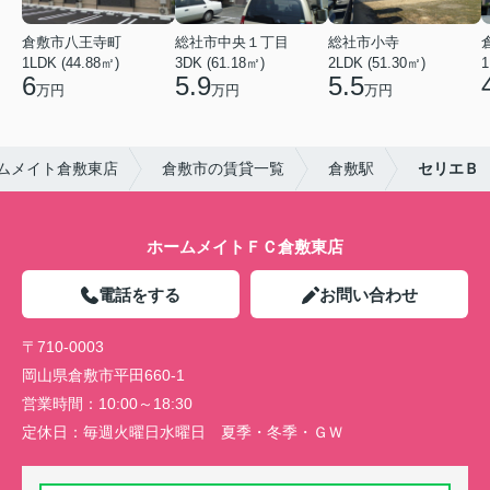
倉敷市八王寺町
総社市中央１丁目
総社市小寺
1LDK (44.88㎡)
3DK (61.18㎡)
2LDK (51.30㎡)
1
6
5.9
5.5
万円
万円
万円
ムメイト倉敷東店
倉敷市の賃貸一覧
倉敷駅
セリエＢ
ホームメイトＦＣ倉敷東店
電話をする
お問い合わせ
〒710-0003
岡山県倉敷市平田660-1
営業時間：
10:00～18:30
定休日：
毎週火曜日水曜日 夏季・冬季・ＧＷ