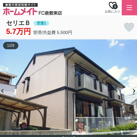
0
お気に入り
セリエＢ
空室1
5.7万円
管理/共益費 5,500円
1
/
29