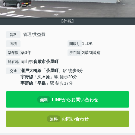
【外観】
- 管理/共益費 -
賃料
-
1LDK
面積
間取り
築3年
2階/3階建
築年数
所在階
岡山県
倉敷市
茶屋町
所在地
瀬戸大橋線
「
茶屋町
」駅 徒歩6分
交通
宇野線
「
久々原
」駅 徒歩20分
宇野線
「
早島
」駅 徒歩37分
LINEからお問い合わせ
無料
お問い合わせ
無料