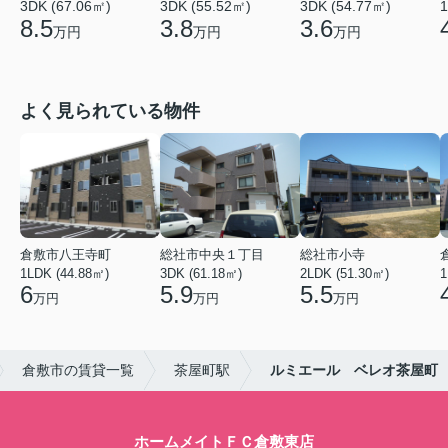
3DK (67.06㎡)
3DK (55.52㎡)
3DK (54.77㎡)
1
8.5
3.8
3.6
万円
万円
万円
よく見られている物件
倉敷市八王寺町
総社市中央１丁目
総社市小寺
1LDK (44.88㎡)
3DK (61.18㎡)
2LDK (51.30㎡)
1
6
5.9
5.5
万円
万円
万円
倉敷市の賃貸一覧
茶屋町駅
ルミエール ベレオ茶屋町
ホームメイトＦＣ倉敷東店