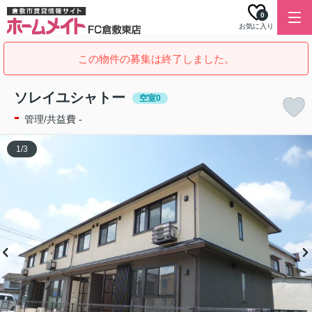
0
お気に入り
この物件の募集は終了しました。
ソレイユシャトー
空室0
-
管理/共益費 -
1
/
3