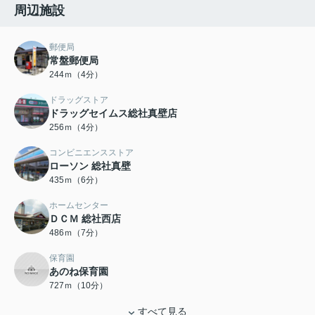
周辺施設
郵便局
常盤郵便局
244ｍ（4分）
ドラッグストア
ドラッグセイムス総社真壁店
256ｍ（4分）
コンビニエンスストア
ローソン 総社真壁
435ｍ（6分）
ホームセンター
ＤＣＭ 総社西店
486ｍ（7分）
保育園
あのね保育園
727ｍ（10分）
すべて見る