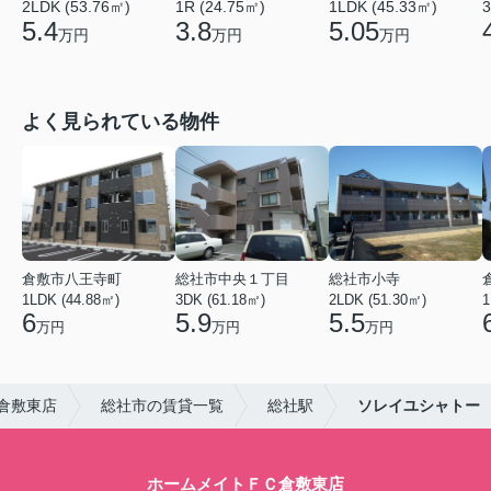
2LDK (53.76㎡)
1R (24.75㎡)
1LDK (45.33㎡)
3
5.4
3.8
5.05
万円
万円
万円
よく見られている物件
倉敷市八王寺町
総社市中央１丁目
総社市小寺
1LDK (44.88㎡)
3DK (61.18㎡)
2LDK (51.30㎡)
1
6
5.9
5.5
万円
万円
万円
倉敷東店
総社市の賃貸一覧
総社駅
ソレイユシャトー
ホームメイトＦＣ倉敷東店