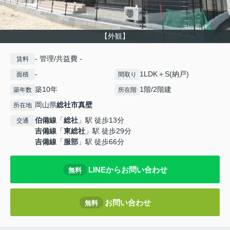
【外観】
- 管理/共益費 -
賃料
-
1LDK＋S(納戸)
面積
間取り
築10年
1階/2階建
築年数
所在階
岡山県
総社市
真壁
所在地
伯備線
「
総社
」駅 徒歩13分
交通
吉備線
「
東総社
」駅 徒歩29分
吉備線
「
服部
」駅 徒歩66分
LINEからお問い合わせ
無料
お問い合わせ
無料