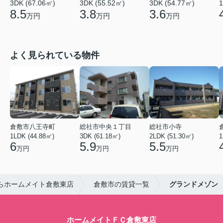
3DK (67.06㎡)
3DK (55.52㎡)
3DK (54.77㎡)
1
8.5
3.8
3.6
万円
万円
万円
よく見られている物件
倉敷市八王寺町
総社市中央１丁目
総社市小寺
1LDK (44.88㎡)
3DK (61.18㎡)
2LDK (51.30㎡)
1
6
5.9
5.5
万円
万円
万円
らホームメイト倉敷東店
倉敷市の賃貸一覧
グランドメゾン
ホームメイトＦＣ倉敷東店