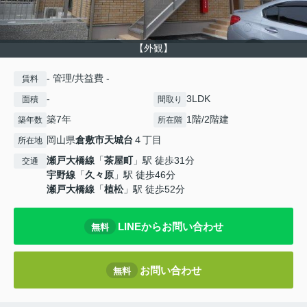
【外観】
- 管理/共益費 -
賃料
-
3LDK
面積
間取り
築7年
1階/2階建
築年数
所在階
岡山県
倉敷市
天城台
４丁目
所在地
瀬戸大橋線
「
茶屋町
」駅 徒歩31分
交通
宇野線
「
久々原
」駅 徒歩46分
瀬戸大橋線
「
植松
」駅 徒歩52分
LINEからお問い合わせ
無料
お問い合わせ
無料