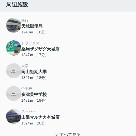
周辺施設
銀行
天城郵便局
1243ｍ（16分）
ドラッグストア
薬局ザグザグ天城店
1347ｍ（17分）
大学
岡山短期大学
1391ｍ（18分）
中学校
多津美中学校
1481ｍ（19分）
スーパー
山陽マルナカ有城店
1594ｍ（20分）
すべて見る