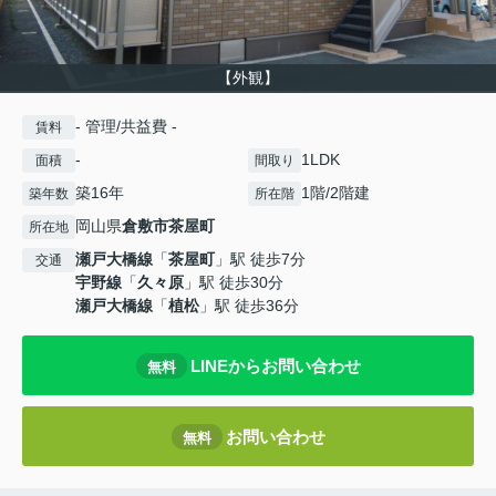
【外観】
- 管理/共益費 -
賃料
-
1LDK
面積
間取り
築16年
1階/2階建
築年数
所在階
岡山県
倉敷市
茶屋町
所在地
瀬戸大橋線
「
茶屋町
」駅 徒歩7分
交通
宇野線
「
久々原
」駅 徒歩30分
瀬戸大橋線
「
植松
」駅 徒歩36分
LINEからお問い合わせ
無料
お問い合わせ
無料