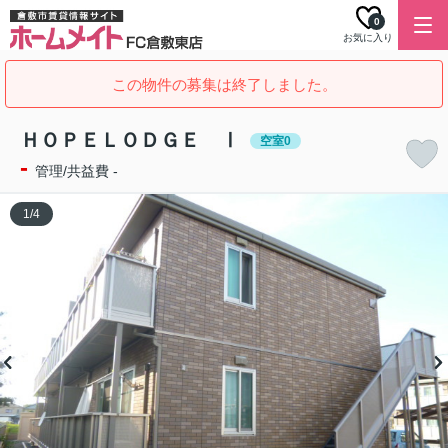
0
お気に入り
この物件の募集は終了しました。
ＨＯＰＥＬＯＤＧＥ Ⅰ
空室0
-
管理/共益費 -
1
/
4