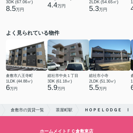
3DK (67.06㎡)
2LDK (54.65㎡)
1
4.4
万円
8.5
5.3
万円
万円
よく見られている物件
倉敷市八王寺町
総社市中央１丁目
総社市小寺
1LDK (44.88㎡)
3DK (61.18㎡)
2LDK (51.30㎡)
1
6
5.9
5.5
万円
万円
万円
倉敷市の賃貸一覧
茶屋町駅
ＨＯＰＥＬＯＤＧＥ Ⅰ
ホームメイトＦＣ倉敷東店