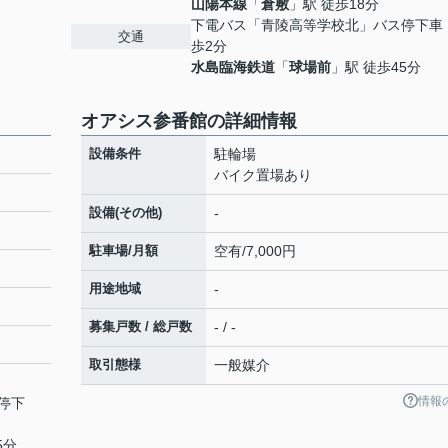
山陽本線
「
倉敷
」駅 徒歩18分
下電バス「青陵高等学校北」バス停下車
交通
歩2分
水島臨海鉄道
「
球場前
」駅 徒歩45分
オアシス参番館の詳細情報
設備条件
駐輪場
バイク置場あり
設備(その他)
-
駐車場/月額
空有/7,000円
用途地域
-
募集戸数 / 総戸数
- / -
取引態様
一般媒介
情報
停下
5分