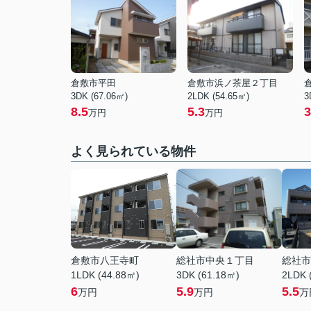
倉敷市平田
倉敷市浜ノ茶屋２丁目
3DK (67.06㎡)
2LDK (54.65㎡)
3
8.5
5.3
3
万円
万円
よく見られている物件
倉敷市八王寺町
総社市中央１丁目
総社市
1LDK (44.88㎡)
3DK (61.18㎡)
2LDK 
6
5.9
5.5
万円
万円
万