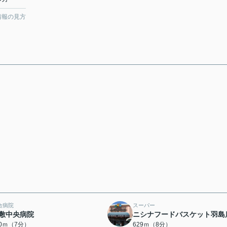
情報の見方
合病院
スーパー
敷中央病院
ニシナフードバスケット羽島
60ｍ（7分）
629ｍ（8分）