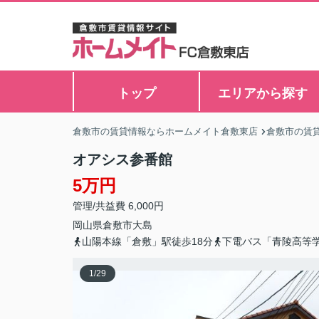
トップ
エリアから探す
倉敷市の賃貸情報ならホームメイト倉敷東店
倉敷市の賃
オアシス参番館
5万円
管理/共益費 6,000円
岡山県
倉敷市
大島
山陽本線「倉敷」駅徒歩18分
下電バス「青陵高等
1
/
29