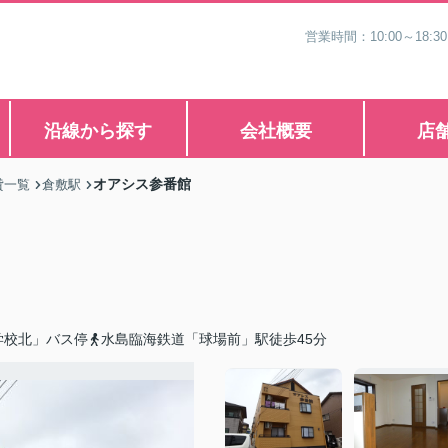
営業時間：10:00～1
沿線から探す
会社概要
店
オアシス参番館
貸一覧
倉敷駅
学校北」バス停
水島臨海鉄道「球場前」駅徒歩45分