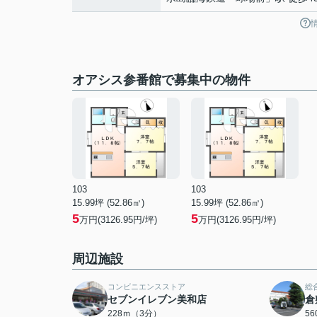
オアシス参番館で募集中の物件
103
103
15.99坪 (52.86㎡)
15.99坪 (52.86㎡)
5
5
万円(3126.95円/坪)
万円(3126.95円/坪)
周辺施設
コンビニエンスストア
総
セブンイレブン美和店
倉
228ｍ（3分）
5