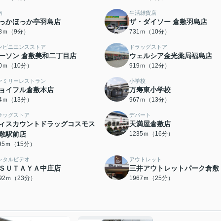
当
生活雑貨店
っかほっか亭羽島店
ザ・ダイソー 倉敷羽島店
08ｍ（9分）
731ｍ（10分）
ンビニエンスストア
ドラッグストア
ーソン 倉敷美和二丁目店
ウェルシア金光薬局福島店
60ｍ（10分）
919ｍ（12分）
ァミリーレストラン
小学校
ョイフル倉敷本店
万寿東小学校
64ｍ（13分）
967ｍ（13分）
ラッグストア
デパート
ィスカウントドラッグコスモス
天満屋倉敷店
敷駅前店
1235ｍ（16分）
195ｍ（15分）
ンタルビデオ
アウトレット
ＳＵＴＡＹＡ中庄店
三井アウトレットパーク倉敷
792ｍ（23分）
1967ｍ（25分）