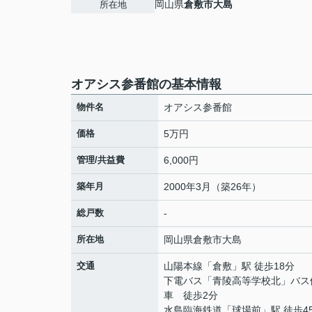
岡山県
倉敷市
大島
所在地
オアシス参番館の基本情報
物件名
オアシス参番館
価格
5万円
管理/共益費
6,000円
築年月
2000年3月（築26年）
総戸数
-
所在地
岡山県
倉敷市
大島
交通
山陽本線
「
倉敷
」駅 徒歩18分
下電バス「青陵高等学校北」バス
車 徒歩2分
水島臨海鉄道
「
球場前
」駅 徒歩4