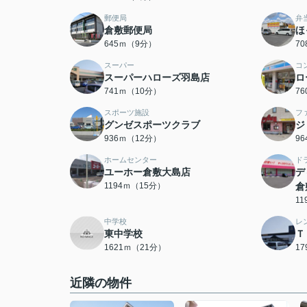
郵便局
弁
倉敷郵便局
ほ
645ｍ（9分）
7
スーパー
コ
スーパーハローズ羽島店
ロ
741ｍ（10分）
7
スポーツ施設
フ
グンゼスポーツクラブ
ジ
936ｍ（12分）
9
ホームセンター
ド
ユーホー倉敷大島店
デ
1194ｍ（15分）
倉
1
中学校
レ
東中学校
Ｔ
1621ｍ（21分）
1
近隣の物件