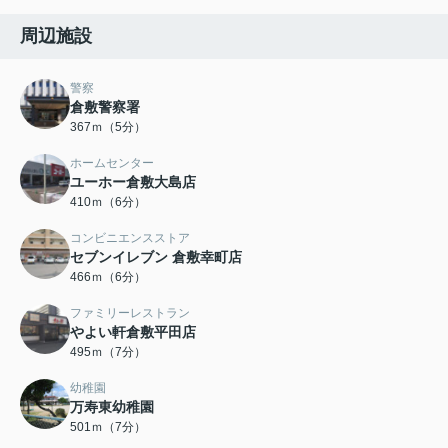
周辺施設
警察
倉敷警察署
367ｍ（5分）
ホームセンター
ユーホー倉敷大島店
410ｍ（6分）
コンビニエンスストア
セブンイレブン 倉敷幸町店
466ｍ（6分）
ファミリーレストラン
やよい軒倉敷平田店
495ｍ（7分）
幼稚園
万寿東幼稚園
501ｍ（7分）