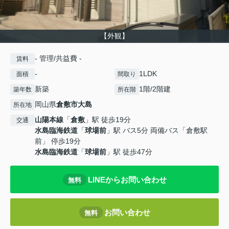
【外観】
- 管理/共益費 -
賃料
-
1LDK
面積
間取り
新築
1階/2階建
築年数
所在階
岡山県
倉敷市
大島
所在地
山陽本線
「
倉敷
」駅 徒歩19分
交通
水島臨海鉄道
「
球場前
」駅 バス5分 両備バス「倉敷駅
前」 停歩19分
水島臨海鉄道
「
球場前
」駅 徒歩47分
LINEからお問い合わせ
無料
お問い合わせ
無料