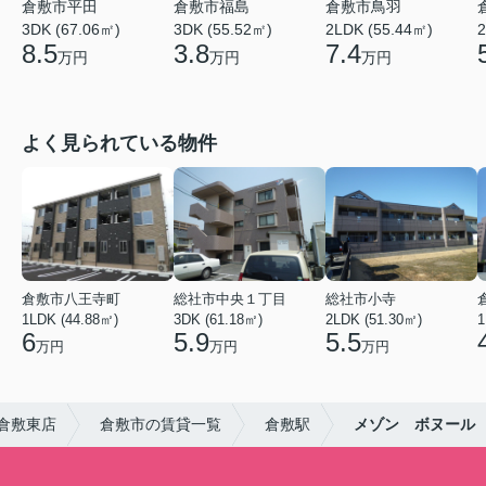
倉敷市平田
倉敷市福島
倉敷市鳥羽
3DK (67.06㎡)
3DK (55.52㎡)
2LDK (55.44㎡)
2
8.5
3.8
7.4
万円
万円
万円
よく見られている物件
倉敷市八王寺町
総社市中央１丁目
総社市小寺
1LDK (44.88㎡)
3DK (61.18㎡)
2LDK (51.30㎡)
1
6
5.9
5.5
万円
万円
万円
倉敷東店
倉敷市の賃貸一覧
倉敷駅
メゾン ボヌール