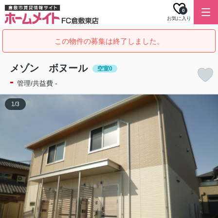
0
お気に入り
この物件の募集は終了しました。
メゾン ボヌール
空室0
-
管理/共益費 -
1
/
3