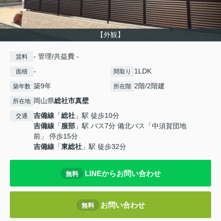
【外観】
- 管理/共益費 -
賃料
-
1LDK
面積
間取り
築9年
2階/2階建
築年数
所在階
岡山県
総社市
真壁
所在地
吉備線
「
総社
」駅 徒歩10分
交通
吉備線
「
服部
」駅 バス7分 備北バス「中須賀団地
前」 停歩15分
吉備線
「
東総社
」駅 徒歩32分
LINEからお問い合わせ
無料
お問い合わせ
無料