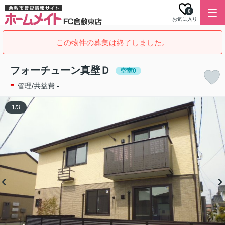
0
お気に入り
この物件の募集は終了しました。
フォーチューン真壁Ｄ
空室0
-
管理/共益費 -
1
/
3