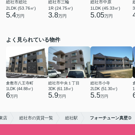
総社市総社
総社市三輪
総社市中原
2LDK (53.76㎡)
1R (24.75㎡)
1LDK (45.33㎡)
3
5.4
3.8
5.05
万円
万円
万円
よく見られている物件
倉敷市八王寺町
総社市中央１丁目
総社市小寺
1LDK (44.88㎡)
3DK (61.18㎡)
2LDK (51.30㎡)
1
6
5.9
5.5
万円
万円
万円
東店
総社市の賃貸一覧
総社駅
フォーチューン真壁Ｄ