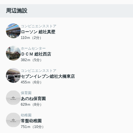
周辺施設
コンビニエンスストア
ローソン 総社真壁
110ｍ（2分）
ホームセンター
ＤＣＭ 総社西店
382ｍ（5分）
コンビニエンスストア
セブンイレブン総社大橋東店
455ｍ（6分）
保育園
あのね保育園
629ｍ（8分）
幼稚園
常盤幼稚園
751ｍ（10分）