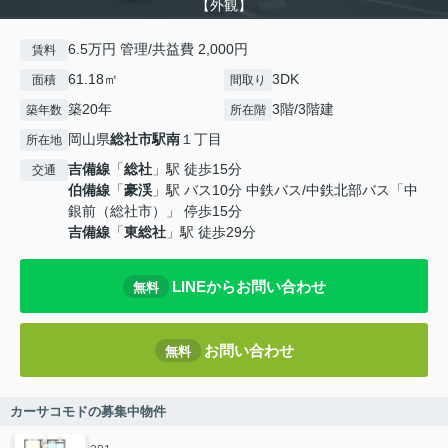
【外観】
6.5万円 管理/共益費 2,000円
賃料
61.18㎡
3DK
面積
間取り
築20年
3階/3階建
築年数
所在階
岡山県
総社市
駅南
１丁目
所在地
吉備線
「
総社
」駅 徒歩15分
交通
伯備線
「
豪渓
」駅 バス10分 中鉄バス/中鉄北部バス「中
銀前（総社市）」 停歩15分
吉備線
「
東総社
」駅 徒歩29分
LINEからお問い合わせ
無料
お問い合わせ
無料
カーサコモドの募集中物件