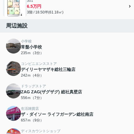
301
6.5万円
3階 / 18.50坪(61.18㎡)
周辺施設
小学校
常盤小学校
235ｍ（3分）
コンビニエンスストア
デイリーヤマザキ総社三輪店
242ｍ（4分）
ドラッグストア
ZAG ZAG(ザグザグ) 総社真壁店
556ｍ（7分）
生活雑貨店
ザ・ダイソー ライフガーデン総社南店
657ｍ（9分）
ディスカウントショップ