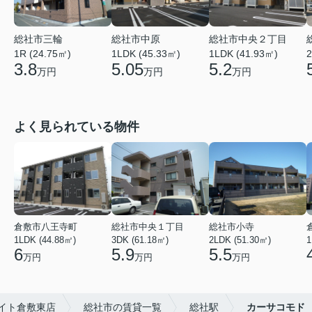
総社市三輪
総社市中原
総社市中央２丁目
1R (24.75㎡)
1LDK (45.33㎡)
1LDK (41.93㎡)
2
3.8
5.05
5.2
万円
万円
万円
よく見られている物件
倉敷市八王寺町
総社市中央１丁目
総社市小寺
1LDK (44.88㎡)
3DK (61.18㎡)
2LDK (51.30㎡)
1
6
5.9
5.5
万円
万円
万円
イト倉敷東店
総社市の賃貸一覧
総社駅
カーサコモド