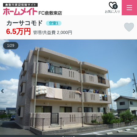
0
お気に入り
カーサコモド
空室1
6.5万円
管理/共益費 2,000円
1
/
29