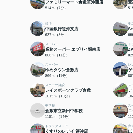
ファミリーマート倉敷笹沖西店
葦
514ｍ（7分）
5
銀行
生
中国銀行笹沖支店
S
627ｍ（8分）
6
スーパー
ド
業務スーパー エブリイ堀南店
Z
808ｍ（11分）
8
スーパー
レ
ゆめタウン倉敷店
ゲ
866ｍ（11分）
8
スポーツ施設
ス
レイスポーツクラブ倉敷
デ
1015ｍ（13分）
1
中学校
ス
倉敷市立新田中学校
ニ
1101ｍ（14分）
1
ドラッグストア
弁
くすりのレデイ 笹沖店
ほ