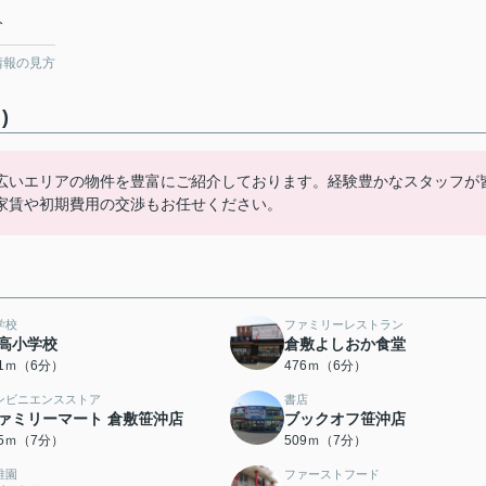
分
情報の見方
)
広いエリアの物件を豊富にご紹介しております。経験豊かなスタッフが
家賃や初期費用の交渉もお任せください。
学校
ファミリーレストラン
高小学校
倉敷よしおか食堂
41ｍ（6分）
476ｍ（6分）
ンビニエンスストア
書店
ァミリーマート 倉敷笹沖店
ブックオフ笹沖店
85ｍ（7分）
509ｍ（7分）
稚園
ファーストフード