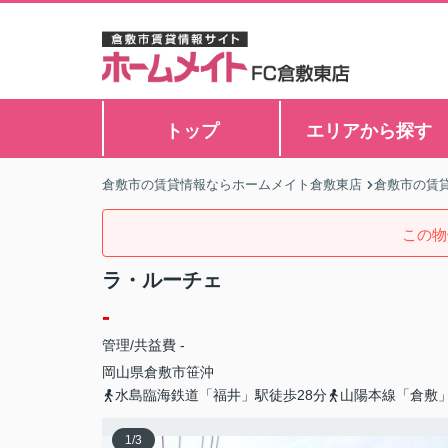
トップ
エリアから探す
倉敷市の賃貸情報ならホームメイト倉敷東店
倉敷市の賃
この物
ラ・ルーチェ
-
管理/共益費 -
岡山県
倉敷市
笹沖
水島臨海鉄道「福井」駅徒歩28分
山陽本線「倉敷」
1
/
3