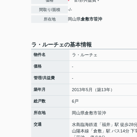
-
管理/共益費
-
価格
-/-
間取り/面積
岡山県
倉敷市
笹沖
所在地
ラ・ルーチェの基本情報
物件名
ラ・ルーチェ
価格
-
管理/共益費
-
築年月
2013年5月（築13年）
総戸数
6戸
所在地
岡山県
倉敷市
笹沖
交通
水島臨海鉄道
「
福井
」駅 徒歩28
山陽本線
「
倉敷
」駅 バス14分 