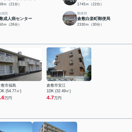
669ｍ（21分）
1745ｍ（22分）
合病院
郵便局
敷成人病センター
倉敷白楽町郵便局
050ｍ（26分）
2330ｍ（30分）
倉敷市福島
倉敷市安江
DK (54.77㎡)
1DK (32.49㎡)
.6
4.7
万円
万円