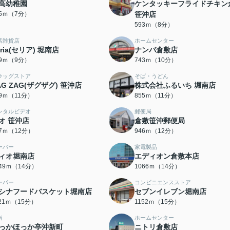
高幼稚園
ケンタッキーフライドチキン
15ｍ（7分）
笹沖店
593ｍ（8分）
活雑貨店
ホームセンター
eria(セリア) 堀南店
ナンバ倉敷店
99ｍ（9分）
743ｍ（10分）
ラッグストア
そば・うどん
AG ZAG(ザグザグ) 笹沖店
株式会社ふるいち 堀南店
29ｍ（11分）
855ｍ（11分）
ンタルビデオ
郵便局
オ 笹沖店
倉敷笹沖郵便局
87ｍ（12分）
946ｍ（12分）
ーパー
家電製品
ィオ堀南店
エディオン倉敷本店
049ｍ（14分）
1066ｍ（14分）
ーパー
コンビニエンスストア
シナフードバスケット堀南店
セブンイレブン堀南店
121ｍ（15分）
1152ｍ（15分）
当
ホームセンター
っかほっか亭沖新町
ニトリ倉敷店