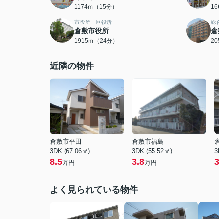
1174ｍ（15分）
1
市役所・区役所
総
倉敷市役所
倉
1915ｍ（24分）
2
近隣の物件
倉敷市平田
倉敷市福島
3DK (67.06㎡)
3DK (55.52㎡)
3
8.5
3.8
3
万円
万円
よく見られている物件