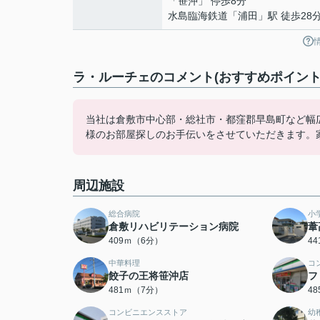
「笹沖」 停歩8分
水島臨海鉄道
「
浦田
」駅 徒歩28
ラ・ルーチェのコメント(おすすめポイント
当社は倉敷市中心部・総社市・都窪郡早島町など幅
様のお部屋探しのお手伝いをさせていただきます。
周辺施設
総合病院
小
倉敷リハビリテーション病院
葦
409ｍ（6分）
4
中華料理
コ
餃子の王将笹沖店
フ
481ｍ（7分）
4
コンビニエンスストア
幼