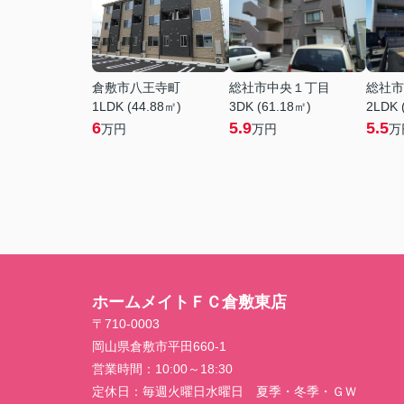
倉敷市八王寺町
総社市中央１丁目
総社市
1LDK (44.88㎡)
3DK (61.18㎡)
2LDK 
6
5.9
5.5
万円
万円
万
ホームメイトＦＣ倉敷東店
〒710-0003
岡山県倉敷市平田660-1
営業時間：
10:00～18:30
定休日：
毎週火曜日水曜日 夏季・冬季・ＧＷ