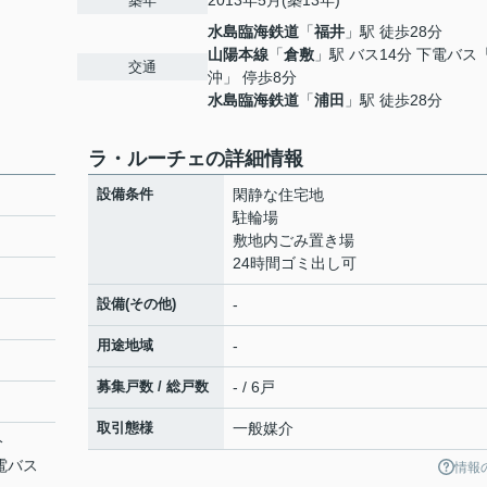
2013年5月(築13年)
築年
水島臨海鉄道
「
福井
」駅 徒歩28分
山陽本線
「
倉敷
」駅 バス14分 下電バス
交通
沖」 停歩8分
水島臨海鉄道
「
浦田
」駅 徒歩28分
ラ・ルーチェの詳細情報
設備条件
閑静な住宅地
駐輪場
敷地内ごみ置き場
24時間ゴミ出し可
設備(その他)
-
用途地域
-
募集戸数 / 総戸数
- / 6戸
取引態様
一般媒介
分
下電バス
情報