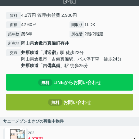
【外観】
4.2万円 管理/共益費 2,900円
賃料
42.60㎡
1LDK
面積
間取り
築6年
2階/2階建
築年数
所在階
岡山県
倉敷市
真備町有井
所在地
井原鉄道
「
川辺宿
」駅 徒歩22分
交通
岡山県倉敷市「吉備真備駅」バス停下車 徒歩24分
井原鉄道
「
吉備真備
」駅 徒歩25分
LINEからお問い合わせ
無料
お問い合わせ
無料
サニーメゾンまきびの募集中物件
203
4.2万円