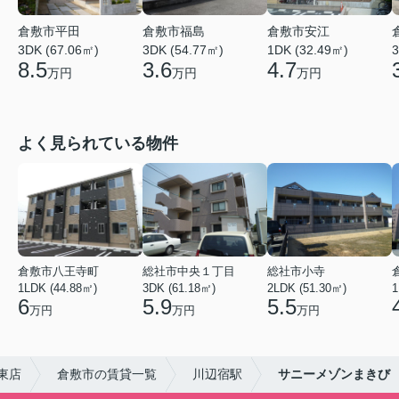
倉敷市平田
倉敷市福島
倉敷市安江
3DK (67.06㎡)
3DK (54.77㎡)
1DK (32.49㎡)
3
8.5
3.6
4.7
万円
万円
万円
よく見られている物件
倉敷市八王寺町
総社市中央１丁目
総社市小寺
1LDK (44.88㎡)
3DK (61.18㎡)
2LDK (51.30㎡)
1
6
5.9
5.5
万円
万円
万円
東店
倉敷市の賃貸一覧
川辺宿駅
サニーメゾンまきび