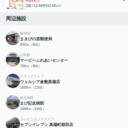
2階 / 12.88坪(42.60㎡)
周辺施設
郵便局
まきびの里郵便局
454ｍ（6分）
公民館
マービーふれあいセンター
706ｍ（9分）
ドラッグストア
ウェルシア倉敷真備店
1000ｍ（13分）
総合病院
まび記念病院
1069ｍ（14分）
コンビニエンスストア
セブンイレブン 真備町箭田店