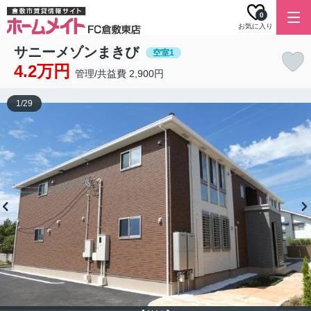
0
お気に入り
サニーメゾンまきび
空室1
4.2万円
管理/共益費 2,900円
1
/
29