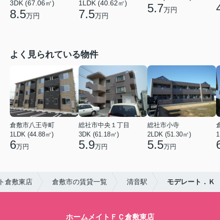
3DK (67.06㎡)
1LDK (40.62㎡)
5.7
万円
8.5
7.5
万円
万円
よく見られている物件
倉敷市八王寺町
総社市中央１丁目
総社市小寺
1LDK (44.88㎡)
3DK (61.18㎡)
2LDK (51.30㎡)
1
6
5.9
5.5
万円
万円
万円
ト倉敷東店
倉敷市の賃貸一覧
清音駅
モデレート．Ｋ
ホームメイトＦＣ倉敷東店