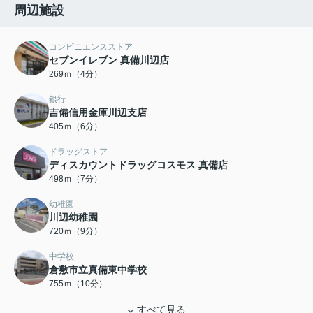
周辺施設
コンビニエンスストア
セブンイレブン 真備川辺店
269ｍ（4分）
銀行
吉備信用金庫川辺支店
405ｍ（6分）
ドラッグストア
ディスカウントドラッグコスモス 真備店
498ｍ（7分）
幼稚園
川辺幼稚園
720ｍ（9分）
中学校
倉敷市立真備東中学校
755ｍ（10分）
すべて見る