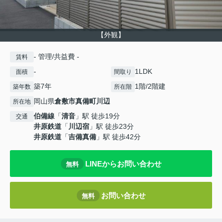
【外観】
- 管理/共益費 -
賃料
-
1LDK
面積
間取り
築7年
1階/2階建
築年数
所在階
岡山県
倉敷市
真備町川辺
所在地
伯備線
「
清音
」駅 徒歩19分
交通
井原鉄道
「
川辺宿
」駅 徒歩23分
井原鉄道
「
吉備真備
」駅 徒歩42分
LINEからお問い合わせ
無料
お問い合わせ
無料