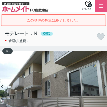
0
お気に入り
この物件の募集は終了しました。
モデレート．Ｋ
空室0
-
管理/共益費 -
1
/
3