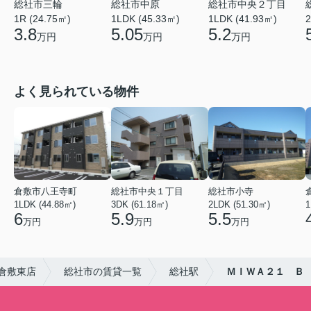
総社市三輪
総社市中原
総社市中央２丁目
1R (24.75㎡)
1LDK (45.33㎡)
1LDK (41.93㎡)
2
3.8
5.05
5.2
万円
万円
万円
よく見られている物件
倉敷市八王寺町
総社市中央１丁目
総社市小寺
1LDK (44.88㎡)
3DK (61.18㎡)
2LDK (51.30㎡)
1
6
5.9
5.5
万円
万円
万円
倉敷東店
総社市の賃貸一覧
総社駅
ＭＩＷＡ２１ Ｂ