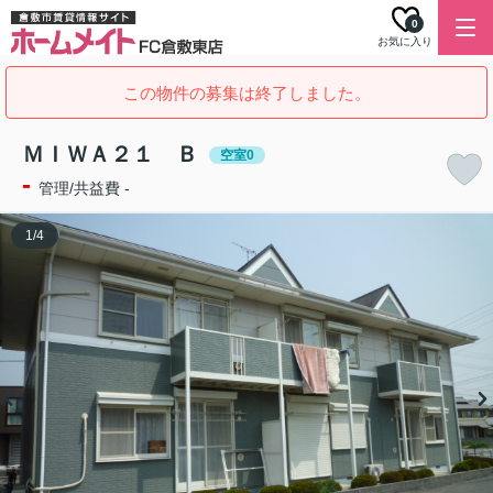
0
お気に入り
この物件の募集は終了しました。
ＭＩＷＡ２１ Ｂ
空室0
-
管理/共益費 -
1
/
4