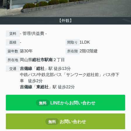
【外観】
- 管理/共益費 -
賃料
-
1LDK
面積
間取り
築30年
2階/2階建
築年数
所在階
岡山県
総社市
駅南
２丁目
所在地
吉備線
「
総社
」駅 徒歩13分
交通
中鉄バス/中鉄北部バス「サンワーク総社前」バス停下
車 徒歩2分
吉備線
「
東総社
」駅 徒歩22分
LINEからお問い合わせ
無料
お問い合わせ
無料