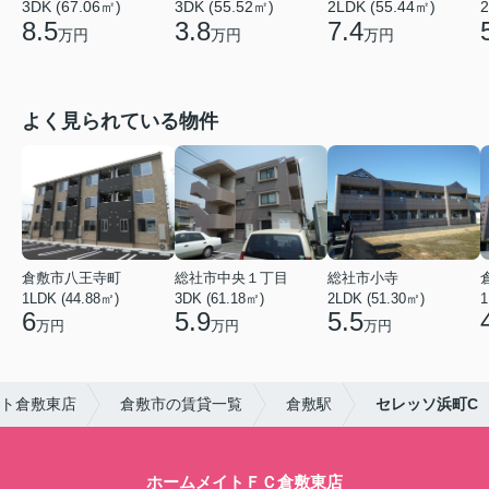
3DK (67.06㎡)
3DK (55.52㎡)
2LDK (55.44㎡)
2
8.5
3.8
7.4
万円
万円
万円
よく見られている物件
倉敷市八王寺町
総社市中央１丁目
総社市小寺
1LDK (44.88㎡)
3DK (61.18㎡)
2LDK (51.30㎡)
1
6
5.9
5.5
万円
万円
万円
ト倉敷東店
倉敷市の賃貸一覧
倉敷駅
セレッソ浜町C
ホームメイトＦＣ倉敷東店