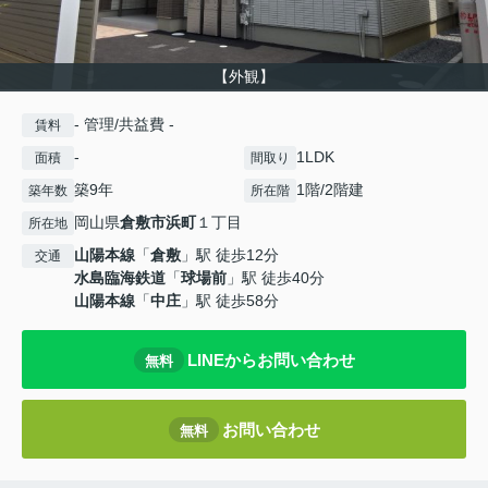
【外観】
- 管理/共益費 -
賃料
-
1LDK
面積
間取り
築9年
1階/2階建
築年数
所在階
岡山県
倉敷市
浜町
１丁目
所在地
山陽本線
「
倉敷
」駅 徒歩12分
交通
水島臨海鉄道
「
球場前
」駅 徒歩40分
山陽本線
「
中庄
」駅 徒歩58分
LINEからお問い合わせ
無料
お問い合わせ
無料