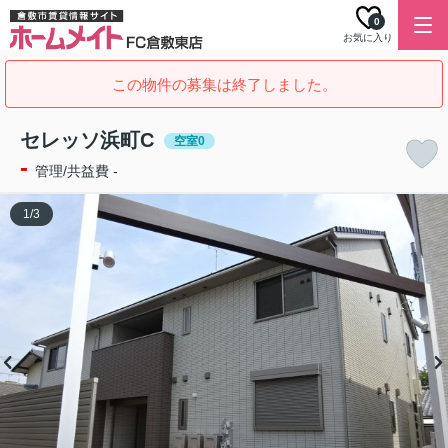
0
お気に入り
この物件の募集は終了しました。
セレッソ浜町C
空室0
-
管理/共益費 -
1
/
3