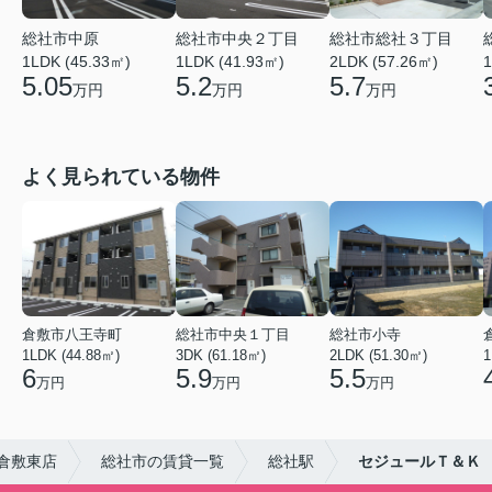
総社市中原
総社市中央２丁目
総社市総社３丁目
1LDK (45.33㎡)
1LDK (41.93㎡)
2LDK (57.26㎡)
1
5.05
5.2
5.7
万円
万円
万円
よく見られている物件
倉敷市八王寺町
総社市中央１丁目
総社市小寺
1LDK (44.88㎡)
3DK (61.18㎡)
2LDK (51.30㎡)
1
6
5.9
5.5
万円
万円
万円
倉敷東店
総社市の賃貸一覧
総社駅
セジュールＴ＆Ｋ