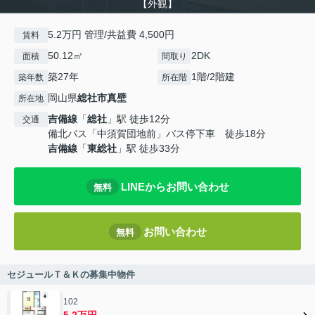
【外観】
5.2万円 管理/共益費 4,500円
賃料
50.12㎡
2DK
面積
間取り
築27年
1階/2階建
築年数
所在階
岡山県
総社市
真壁
所在地
吉備線
「
総社
」駅 徒歩12分
交通
備北バス「中須賀団地前」バス停下車 徒歩18分
吉備線
「
東総社
」駅 徒歩33分
LINEからお問い合わせ
無料
お問い合わせ
無料
セジュールＴ＆Ｋの募集中物件
102
5.2万円