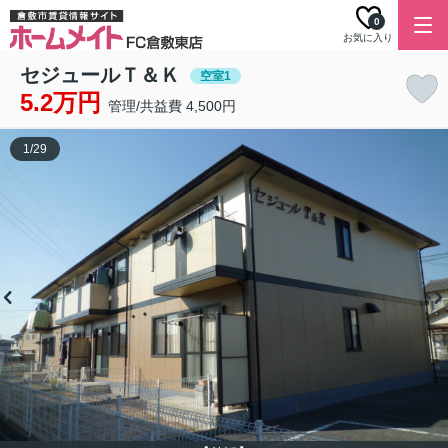
0
お気に入り
セジュールＴ＆Ｋ
空室1
5.2万円
管理/共益費 4,500円
1
/
29