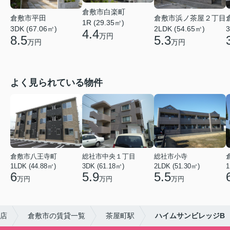
倉敷市白楽町
倉敷市平田
倉敷市浜ノ茶屋２丁目
1R (29.35㎡)
3DK (67.06㎡)
2LDK (54.65㎡)
3
4.4
万円
8.5
5.3
万円
万円
よく見られている物件
倉敷市八王寺町
総社市中央１丁目
総社市小寺
1LDK (44.88㎡)
3DK (61.18㎡)
2LDK (51.30㎡)
1
6
5.9
5.5
万円
万円
万円
店
倉敷市の賃貸一覧
茶屋町駅
ハイムサンビレッジB