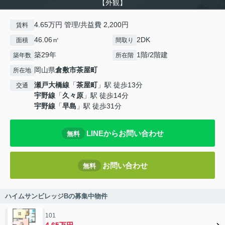
【外観】
4.65万円 管理/共益費 2,200円
賃料
46.06㎡
2DK
面積
間取り
築29年
1階/2階建
築年数
所在階
岡山県
倉敷市
茶屋町
所在地
瀬戸大橋線
「
茶屋町
」駅 徒歩13分
交通
宇野線
「
久々原
」駅 徒歩14分
宇野線
「
早島
」駅 徒歩31分
LINEからお問い合わせ
無料
お問い合わせ
無料
ハイムサンビレッジBの募集中物件
101
4.65万円