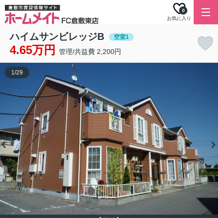
0
お気に入り
ハイムサンビレッジB
空室1
4.65万円
管理/共益費 2,200円
1
/
29