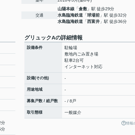
2018年5月(築8年)
築年
山陽本線
「
倉敷
」駅 徒歩29分
水島臨海鉄道
「
球場前
」駅 徒歩32分
交通
水島臨海鉄道
「
西富井
」駅 徒歩36分
グリュックAの詳細情報
設備条件
駐輪場
敷地内ごみ置き場
駐車2台可
インターネット対応
設備(その他)
-
用途地域
-
募集戸数 / 総戸数
- / 8戸
取引態様
一般媒介
2分
情報
6分