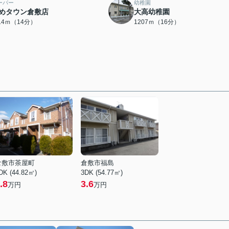
ーパー
幼稚園
めタウン倉敷店
大高幼稚園
114ｍ（14分）
1207ｍ（16分）
倉敷市茶屋町
倉敷市福島
DK (44.82㎡)
3DK (54.77㎡)
.8
3.6
万円
万円