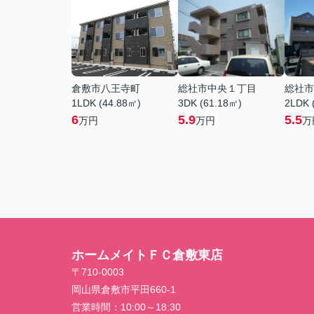
倉敷市八王寺町
総社市中央１丁目
総社市
1LDK (44.88㎡)
3DK (61.18㎡)
2LDK 
6
5.9
5.5
万円
万円
万
ホームメイトＦＣ倉敷東店
〒710-0003
岡山県倉敷市平田660-1
営業時間：
10:00～18:30