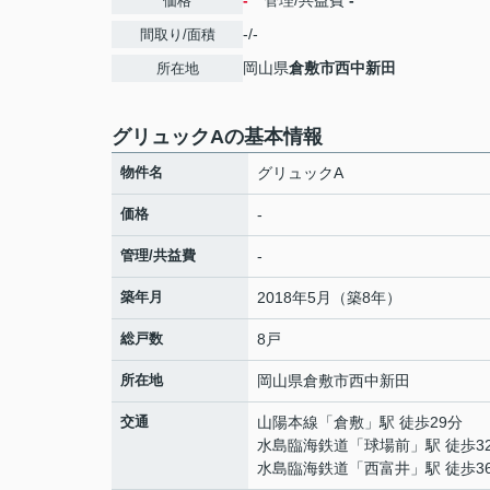
-
管理/共益費
-
価格
-/-
間取り/面積
岡山県
倉敷市
西中新田
所在地
グリュックAの基本情報
物件名
グリュックA
価格
-
管理/共益費
-
築年月
2018年5月（築8年）
総戸数
8戸
所在地
岡山県
倉敷市
西中新田
交通
山陽本線
「
倉敷
」駅 徒歩29分
水島臨海鉄道
「
球場前
」駅 徒歩3
水島臨海鉄道
「
西富井
」駅 徒歩3