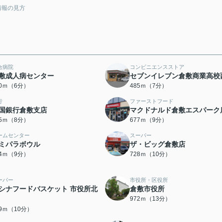
情報の見方
合病院
コンビニエンスストア
敷成人病センター
セブンイレブン倉敷商業高校
60ｍ（6分）
485ｍ（7分）
行
ファーストフード
国銀行倉敷支店
マクドナルド倉敷エスパーク
75ｍ（8分）
677ｍ（9分）
ームセンター
スーパー
ミパラボウル
ザ・ビッグ倉敷店
94ｍ（9分）
728ｍ（10分）
ーパー
市役所・区役所
シナフードバスケット 市役所北
倉敷市役所
972ｍ（13分）
89ｍ（10分）