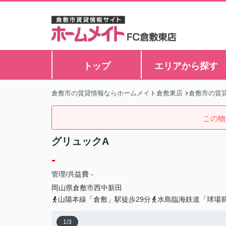
トップ
エリアから探す
倉敷市の賃貸情報ならホームメイト倉敷東店
倉敷市の賃
この物
グリュックA
-
管理/共益費 -
岡山県
倉敷市
西中新田
山陽本線「倉敷」駅徒歩29分
水島臨海鉄道「球場前
1
/
3