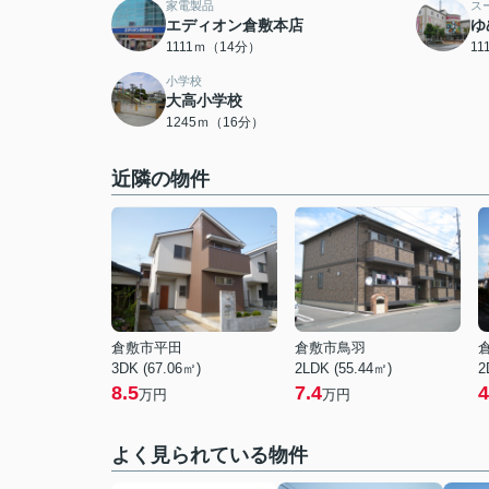
家電製品
ス
エディオン倉敷本店
ゆ
1111ｍ（14分）
1
小学校
大高小学校
1245ｍ（16分）
近隣の物件
倉敷市平田
倉敷市鳥羽
3DK (67.06㎡)
2LDK (55.44㎡)
2
8.5
7.4
4
万円
万円
よく見られている物件