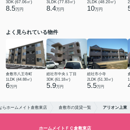
3DK (67.06㎡)
3LDK (77.83㎡)
2LDK (48.20㎡)
2
8.5
8.4
10
万円
万円
万円
よく見られている物件
倉敷市八王寺町
総社市中央１丁目
総社市小寺
1LDK (44.88㎡)
3DK (61.18㎡)
2LDK (51.30㎡)
1
6
5.9
5.5
万円
万円
万円
ならホームメイト倉敷東店
倉敷市の賃貸一覧
アリオン上東
ホームメイトＦＣ倉敷東店