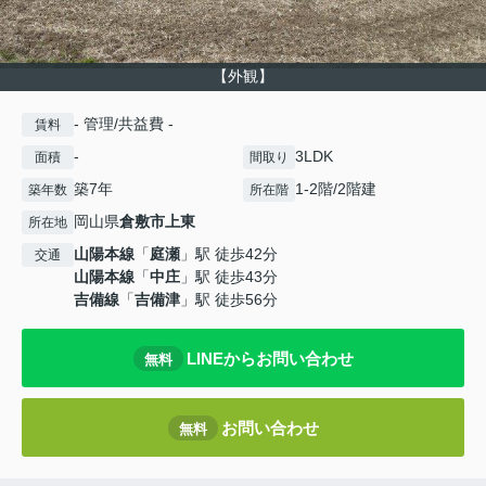
【外観】
- 管理/共益費 -
賃料
-
3LDK
面積
間取り
築7年
1-2階/2階建
築年数
所在階
岡山県
倉敷市
上東
所在地
山陽本線
「
庭瀬
」駅 徒歩42分
交通
山陽本線
「
中庄
」駅 徒歩43分
吉備線
「
吉備津
」駅 徒歩56分
LINEからお問い合わせ
無料
お問い合わせ
無料