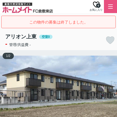
0
お気に入り
この物件の募集は終了しました。
アリオン上東
空室0
-
管理/共益費 -
1
/
2