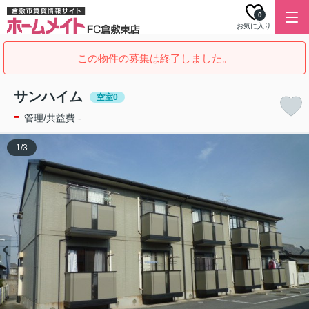
0
お気に入り
この物件の募集は終了しました。
サンハイム
空室0
-
管理/共益費 -
1
/
3