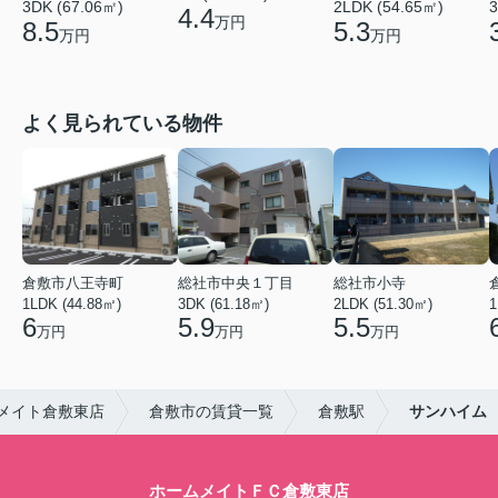
3DK (67.06㎡)
2LDK (54.65㎡)
3
4.4
万円
8.5
5.3
万円
万円
よく見られている物件
倉敷市八王寺町
総社市中央１丁目
総社市小寺
1LDK (44.88㎡)
3DK (61.18㎡)
2LDK (51.30㎡)
1
6
5.9
5.5
万円
万円
万円
メイト倉敷東店
倉敷市の賃貸一覧
倉敷駅
サンハイム
ホームメイトＦＣ倉敷東店