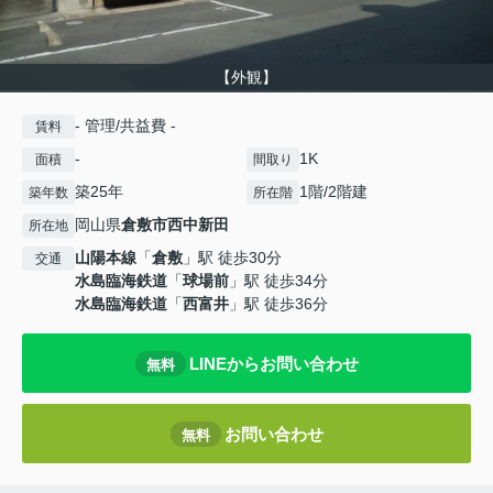
【外観】
- 管理/共益費 -
賃料
-
1K
面積
間取り
築25年
1階/2階建
築年数
所在階
岡山県
倉敷市
西中新田
所在地
山陽本線
「
倉敷
」駅 徒歩30分
交通
水島臨海鉄道
「
球場前
」駅 徒歩34分
水島臨海鉄道
「
西富井
」駅 徒歩36分
LINEからお問い合わせ
無料
お問い合わせ
無料