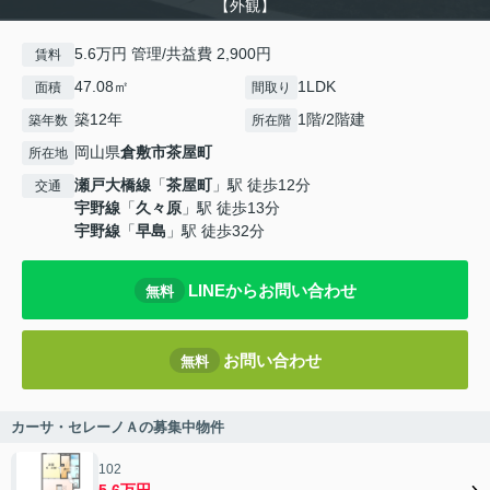
【外観】
5.6万円 管理/共益費 2,900円
賃料
47.08㎡
1LDK
面積
間取り
築12年
1階/2階建
築年数
所在階
岡山県
倉敷市
茶屋町
所在地
瀬戸大橋線
「
茶屋町
」駅 徒歩12分
交通
宇野線
「
久々原
」駅 徒歩13分
宇野線
「
早島
」駅 徒歩32分
LINEからお問い合わせ
無料
お問い合わせ
無料
カーサ・セレーノＡの募集中物件
102
5.6万円