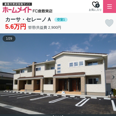
0
お気に入り
カーサ・セレーノＡ
空室1
5.6万円
管理/共益費 2,900円
1
/
29