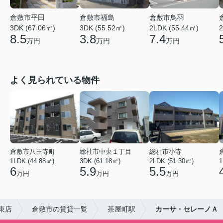
倉敷市平田
倉敷市福島
倉敷市鳥羽
3DK (67.06㎡)
3DK (55.52㎡)
2LDK (55.44㎡)
2
8.5
3.8
7.4
万円
万円
万円
よく見られている物件
倉敷市八王寺町
総社市中央１丁目
総社市小寺
1LDK (44.88㎡)
3DK (61.18㎡)
2LDK (51.30㎡)
1
6
5.9
5.5
万円
万円
万円
東店
倉敷市の賃貸一覧
茶屋町駅
カーサ・セレーノＡ