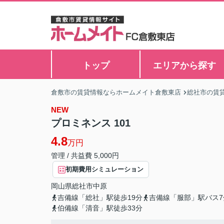
トップ
エリアから探す
倉敷市の賃貸情報ならホームメイト倉敷東店
総社市の賃
NEW
プロミネンス 101
4.8
万円
管理 / 共益費 5,000円
初期費用シミュレーション
岡山県
総社市
中原
吉備線「総社」駅徒歩19分
吉備線「服部」駅バス7
伯備線「清音」駅徒歩33分