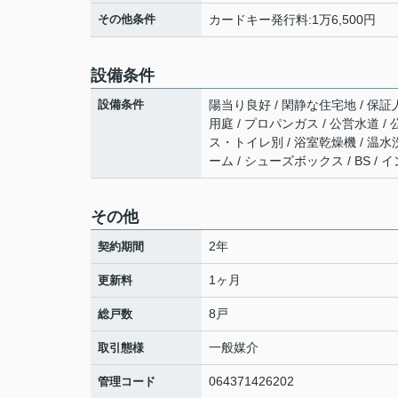
その他条件
カードキー発行料:1万6,500円
設備条件
設備条件
陽当り良好 / 閑静な住宅地 / 保証
用庭 / プロパンガス / 公営水道 / 
ス・トイレ別 / 浴室乾燥機 / 温水
ーム / シューズボックス / BS 
その他
2年
契約期間
1ヶ月
更新料
8戸
総戸数
一般媒介
取引態様
064371426202
管理コード