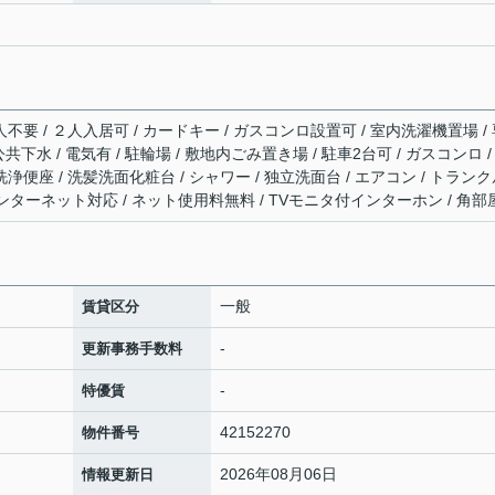
人不要 / ２人入居可 / カードキー / ガスコンロ設置可 / 室内洗濯機置場 /
公共下水 / 電気有 / 駐輪場 / 敷地内ごみ置き場 / 駐車2台可 / ガスコンロ /
洗浄便座 / 洗髪洗面化粧台 / シャワー / 独立洗面台 / エアコン / トラン
/ インターネット対応 / ネット使用料無料 / TVモニタ付インターホン / 角部
一般
賃貸区分
-
更新事務手数料
-
特優賃
42152270
物件番号
2026年08月06日
情報更新日