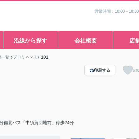
営業時間：10:00～1
沿線から探す
会社概要
店
プロミネンス
101
貸一覧
印刷する
お気
分備北バス「中須賀団地前」停歩24分