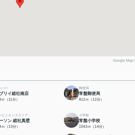
Google Ma
ーパー
郵便局
ブリイ総社南店
常盤郵便局
24ｍ（11分）
912ｍ（12分）
ンビニエンスストア
小学校
ーソン 総社真壁
常盤小学校
64ｍ（13分）
1043ｍ（14分）