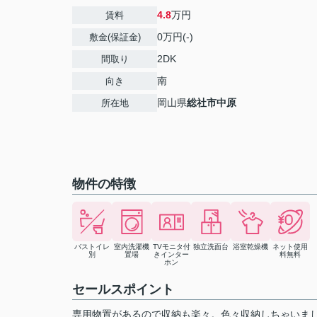
4.8
万円
賃料
0万円(-)
敷金(保証金)
2DK
間取り
南
向き
岡山県
総社市
中原
所在地
物件の特徴
バストイレ
室内洗濯機
TVモニタ付
独立洗面台
浴室乾燥機
ネット使用
別
置場
きインター
料無料
ホン
セールスポイント
専用物置があるので収納も楽々。色々収納しちゃいま