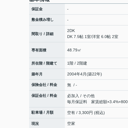
-
保証金
敷金積み増し
-
2DK
間取り / 詳細
DK 7.5帖 1室
/
洋室 6.0帖 2室
48.79㎡
専有面積
1階 / 2階建
所在階 / 階建て
2004年4月(築22年)
築年月
保険会社 / 料金
無 / -
保証会社 / 料金
必加入 / その他
毎月保証料 家賃総額×3.4%+80
駐車場 / 月額
空有 / 3,300円 (税込)
空家
現況