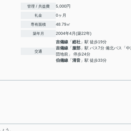
5,000円
管理 / 共益費
0ヶ月
礼金
48.79㎡
専有面積
2004年4月(築22年)
築年月
吉備線
「
総社
」駅 徒歩19分
吉備線
「
服部
」駅 バス7分 備北バス「
交通
団地前」 停歩24分
伯備線
「
清音
」駅 徒歩33分
しょう。