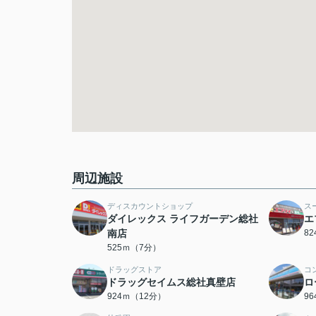
周辺施設
ディスカウントショップ
ス
ダイレックス ライフガーデン総社
エ
南店
8
525ｍ（7分）
ドラッグストア
コ
ドラッグセイムス総社真壁店
ロ
924ｍ（12分）
9