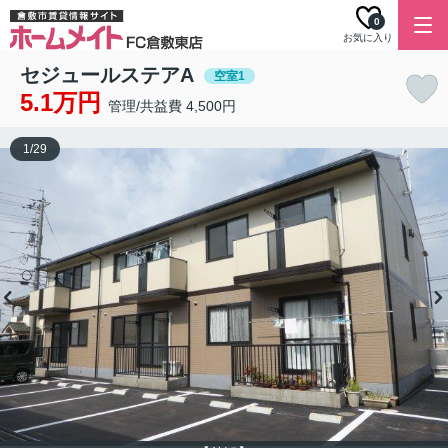
0
お気に入り
セジュールステアA
空室1
5.1万円
管理/共益費 4,500円
1
/
29