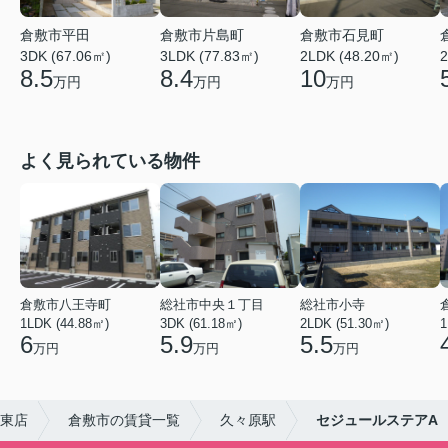
倉敷市平田
倉敷市片島町
倉敷市石見町
3DK (67.06㎡)
3LDK (77.83㎡)
2LDK (48.20㎡)
2
8.5
8.4
10
万円
万円
万円
よく見られている物件
倉敷市八王寺町
総社市中央１丁目
総社市小寺
1LDK (44.88㎡)
3DK (61.18㎡)
2LDK (51.30㎡)
1
6
5.9
5.5
万円
万円
万円
東店
倉敷市の賃貸一覧
久々原駅
セジュールステアA