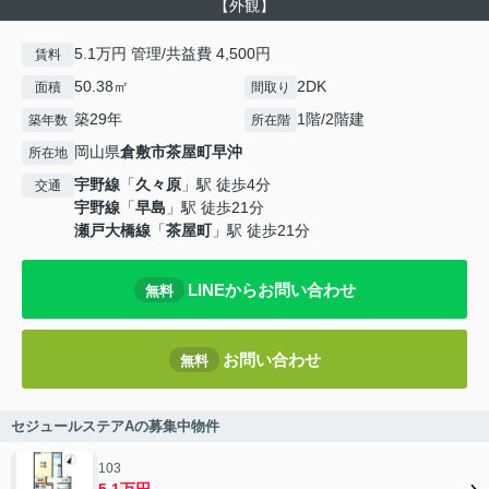
【外観】
5.1万円 管理/共益費 4,500円
賃料
50.38㎡
2DK
面積
間取り
築29年
1階/2階建
築年数
所在階
岡山県
倉敷市
茶屋町早沖
所在地
宇野線
「
久々原
」駅 徒歩4分
交通
宇野線
「
早島
」駅 徒歩21分
瀬戸大橋線
「
茶屋町
」駅 徒歩21分
LINEからお問い合わせ
無料
お問い合わせ
無料
セジュールステアAの募集中物件
103
5.1万円