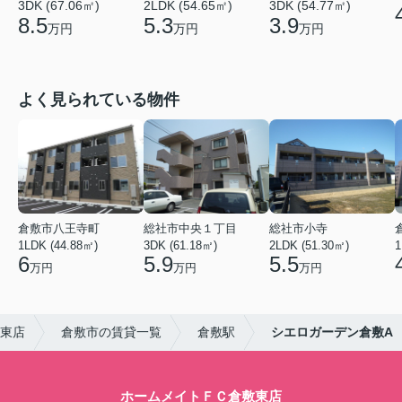
3DK (67.06㎡)
2LDK (54.65㎡)
3DK (54.77㎡)
8.5
5.3
3.9
万円
万円
万円
よく見られている物件
倉敷市八王寺町
総社市中央１丁目
総社市小寺
1LDK (44.88㎡)
3DK (61.18㎡)
2LDK (51.30㎡)
1
6
5.9
5.5
万円
万円
万円
東店
倉敷市の賃貸一覧
倉敷駅
シエロガーデン倉敷A
ホームメイトＦＣ倉敷東店