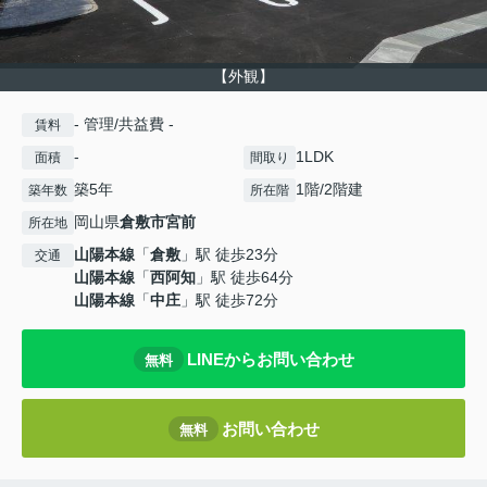
【外観】
- 管理/共益費 -
賃料
-
1LDK
面積
間取り
築5年
1階/2階建
築年数
所在階
岡山県
倉敷市
宮前
所在地
山陽本線
「
倉敷
」駅 徒歩23分
交通
山陽本線
「
西阿知
」駅 徒歩64分
山陽本線
「
中庄
」駅 徒歩72分
LINEからお問い合わせ
無料
お問い合わせ
無料