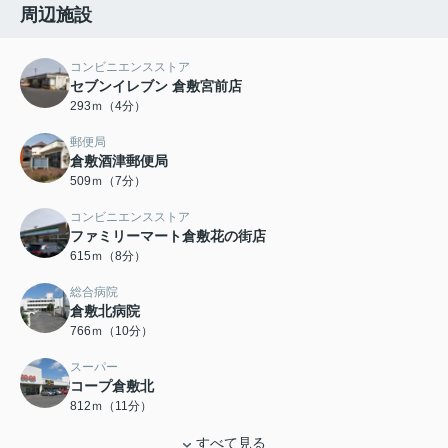
周辺施設
コンビニエンスストア
セブンイレブン 倉敷宮前店
293ｍ（4分）
郵便局
倉敷酒津郵便局
509ｍ（7分）
コンビニエンスストア
ファミリーマート倉敷花の街店
615ｍ（8分）
総合病院
倉敷北病院
766ｍ（10分）
スーパー
コープ倉敷北
812ｍ（11分）
すべて見る