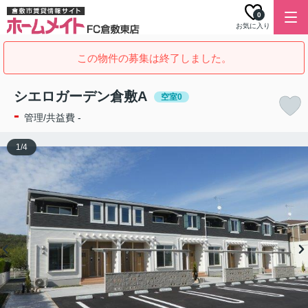
0
お気に入り
この物件の募集は終了しました。
シエロガーデン倉敷A
空室0
-
管理/共益費 -
1
/
4