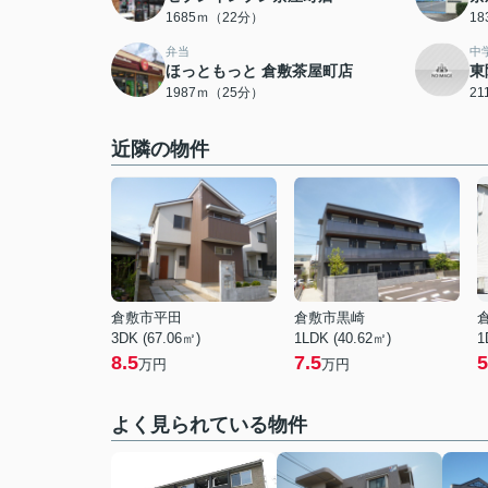
1685ｍ（22分）
1
弁当
中
ほっともっと 倉敷茶屋町店
東
1987ｍ（25分）
2
近隣の物件
倉敷市平田
倉敷市黒崎
3DK (67.06㎡)
1LDK (40.62㎡)
1
8.5
7.5
5
万円
万円
よく見られている物件