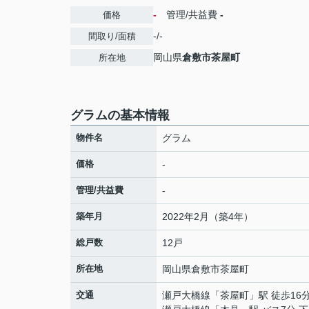
-
管理/共益費
-
価格
-/-
間取り/面積
岡山県
倉敷市
茶屋町
所在地
グラムの基本情報
物件名
グラム
価格
-
管理/共益費
-
築年月
2022年2月（築4年）
総戸数
12戸
所在地
岡山県
倉敷市
茶屋町
交通
瀬戸大橋線
「
茶屋町
」駅 徒歩16