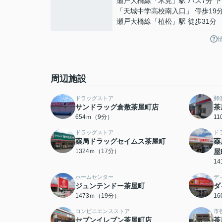
瀬戸大橋線
「
木見
」駅 バス7分 
「天城中学高校南入口」 停歩19
瀬戸大橋線
「
植松
」駅 徒歩31分
周辺施設
ドラッグストア
郵
サンドラッグ倉敷茶屋町店
茶
654ｍ（9分）
1
ドラッグストア
ド
薬局ドラッグセイムス茶屋町
薬
1324ｍ（17分）
屋
1
ホームセンター
デ
ジュンテンドー茶屋町
ダ
1473ｍ（19分）
1
コンビニエンスストア
市
セブンイレブン茶屋町店
茶