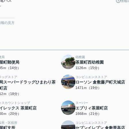
下電バス
情報
分
情報の見方
便局
幼稚園
屋町郵便局
茶屋町西幼稚園
105ｍ（14分）
1126ｍ（15分）
ラッグストア
コンビニエンスストア
局スーパードラッグひまわり茶
ローソン 倉敷藤戸町天城店
町店
1471ｍ（19分）
412ｍ（18分）
ィスカウントショップ
スーパー
イレックス 茶屋町店
エブリィ茶屋町店
600ｍ（20分）
1668ｍ（21分）
役所・区役所
コンビニエンスストア
屋町支所
セブンイレブン 倉敷帯高店