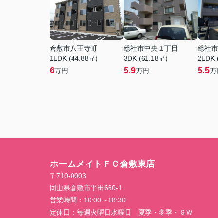
倉敷市八王寺町
総社市中央１丁目
総社市
1LDK (44.88㎡)
3DK (61.18㎡)
2LDK 
6
5.9
5.5
万円
万円
万
ホームメイトＦＣ倉敷東店
〒710-0003
岡山県倉敷市平田660-1
営業時間：
10:00～18:30
定休日：
毎週火曜日水曜日 夏季・冬季・ＧＷ