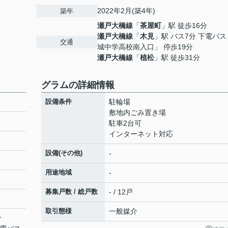
2022年2月(築4年)
築年
瀬戸大橋線
「
茶屋町
」駅 徒歩16分
瀬戸大橋線
「
木見
」駅 バス7分 下電バ
交通
城中学高校南入口」 停歩19分
瀬戸大橋線
「
植松
」駅 徒歩31分
グラムの詳細情報
設備条件
駐輪場
敷地内ごみ置き場
駐車2台可
インターネット対応
設備(その他)
-
用途地域
-
募集戸数 / 総戸数
- / 12戸
取引態様
一般媒介
分