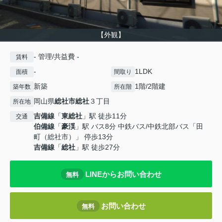
【外観】
- 管理/共益費 -
賃料
-
1LDK
面積
間取り
新築
1階/2階建
築年数
所在階
岡山県
総社市
総社
３丁目
所在地
吉備線
「
東総社
」駅 徒歩11分
交通
伯備線
「
豪渓
」駅 バス8分 中鉄バス/中鉄北部バス「田
町（総社市）」 停歩13分
吉備線
「
総社
」駅 徒歩27分
LINEからお問い合わせ
無料
お問い合わせ
無料