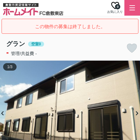
0
お気に入り
この物件の募集は終了しました。
グラン
空室0
-
管理/共益費 -
1
/
3