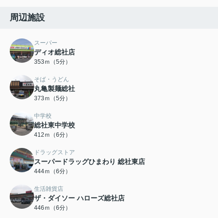
周辺施設
スーパー
ディオ総社店
353ｍ（5分）
そば・うどん
丸亀製麺総社
373ｍ（5分）
中学校
総社東中学校
412ｍ（6分）
ドラッグストア
スーパードラッグひまわり 総社東店
444ｍ（6分）
生活雑貨店
ザ・ダイソー ハローズ総社店
446ｍ（6分）