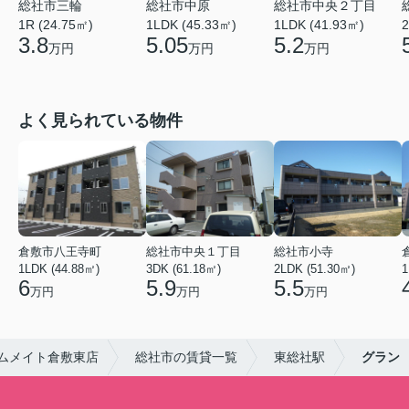
総社市三輪
総社市中原
総社市中央２丁目
1R (24.75㎡)
1LDK (45.33㎡)
1LDK (41.93㎡)
2
3.8
5.05
5.2
万円
万円
万円
よく見られている物件
倉敷市八王寺町
総社市中央１丁目
総社市小寺
1LDK (44.88㎡)
3DK (61.18㎡)
2LDK (51.30㎡)
1
6
5.9
5.5
万円
万円
万円
ムメイト倉敷東店
総社市の賃貸一覧
東総社駅
グラン