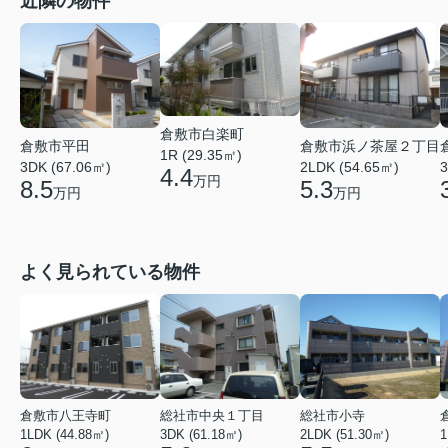
近隣の物件
倉敷市白楽町
倉敷市平田
倉敷市浜ノ茶屋２丁目
1R (29.35㎡)
3DK (67.06㎡)
2LDK (54.65㎡)
3
4.4
万円
8.5
5.3
万円
万円
よく見られている物件
倉敷市八王寺町
総社市中央１丁目
総社市小寺
1LDK (44.88㎡)
3DK (61.18㎡)
2LDK (51.30㎡)
1