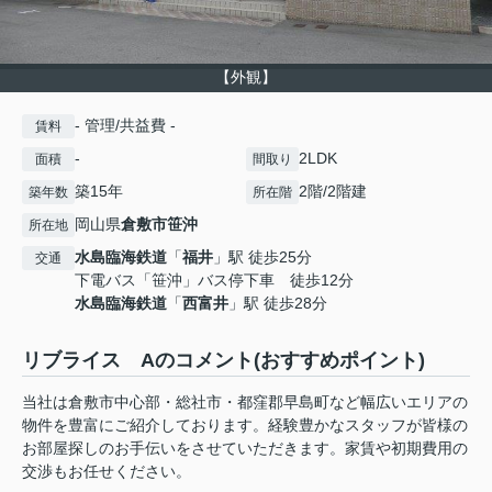
【外観】
- 管理/共益費 -
賃料
-
2LDK
面積
間取り
築15年
2階/2階建
築年数
所在階
岡山県
倉敷市
笹沖
所在地
水島臨海鉄道
「
福井
」駅 徒歩25分
交通
下電バス「笹沖」バス停下車 徒歩12分
水島臨海鉄道
「
西富井
」駅 徒歩28分
リブライス Aのコメント(おすすめポイント)
当社は倉敷市中心部・総社市・都窪郡早島町など幅広いエリアの
物件を豊富にご紹介しております。経験豊かなスタッフが皆様の
お部屋探しのお手伝いをさせていただきます。家賃や初期費用の
交渉もお任せください。