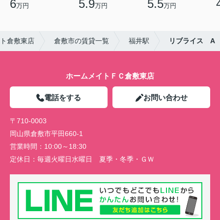
6
5.9
5.5
万円
万円
万円
ト倉敷東店
倉敷市の賃貸一覧
福井駅
リブライス A
ホームメイトＦＣ倉敷東店
電話をする
お問い合わせ
〒710-0003
岡山県倉敷市平田660-1
営業時間：
10:00～18:30
定休日：
毎週火曜日水曜日 夏季・冬季・ＧＷ