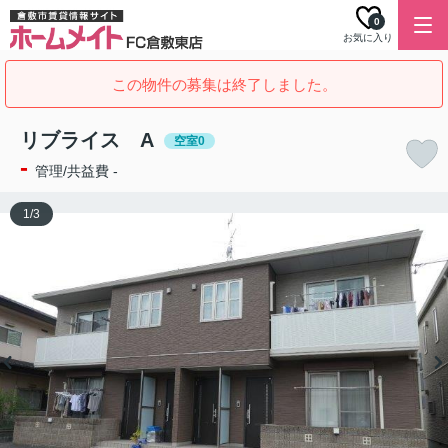
0
お気に入り
この物件の募集は終了しました。
リブライス A
空室0
-
管理/共益費 -
1
/
3