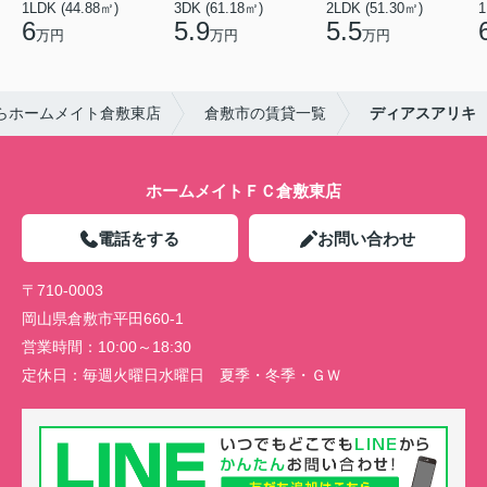
1LDK (44.88㎡)
3DK (61.18㎡)
2LDK (51.30㎡)
1
6
5.9
5.5
万円
万円
万円
らホームメイト倉敷東店
倉敷市の賃貸一覧
ディアスアリキ
ホームメイトＦＣ倉敷東店
電話をする
お問い合わせ
〒710-0003
岡山県倉敷市平田660-1
営業時間：
10:00～18:30
定休日：
毎週火曜日水曜日 夏季・冬季・ＧＷ