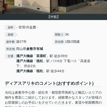
【外観】
- 管理/共益費 -
賃料
-
3K
面積
間取り
築27年
1階/2階建
築年数
所在階
岡山県
倉敷市
有城
所在地
瀬戸大橋線
「
茶屋町
」駅 徒歩39分
交通
瀬戸大橋線
「
植松
」駅 バス6分 下電バス「高速道
下」 停歩2分
瀬戸大橋線
「
植松
」駅 徒歩44分
ディアスアリキのコメント(おすすめポイント)
当社は倉敷市中心部・総社市・都窪郡早島町など幅広いエリアの
物件を豊富にご紹介しております。経験豊かなスタッフが皆様の
お部屋探しのお手伝いをさせていただきます。家賃や初期費用の