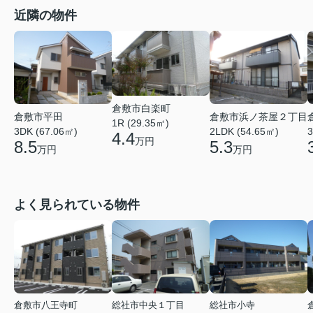
近隣の物件
倉敷市白楽町
倉敷市平田
倉敷市浜ノ茶屋２丁目
1R (29.35㎡)
3DK (67.06㎡)
2LDK (54.65㎡)
3
4.4
万円
8.5
5.3
万円
万円
よく見られている物件
倉敷市八王寺町
総社市中央１丁目
総社市小寺