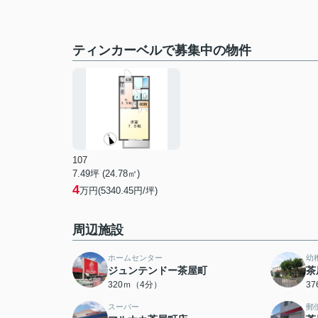
ティンカーベルで募集中の物件
107
7.49坪 (24.78㎡)
4
万円(5340.45円/坪)
周辺施設
ホームセンター
幼
ジュンテンドー茶屋町
茶
320ｍ（4分）
3
スーパー
郵