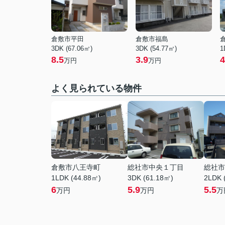
倉敷市平田
倉敷市福島
3DK (67.06㎡)
3DK (54.77㎡)
1
8.5
3.9
4
万円
万円
よく見られている物件
倉敷市八王寺町
総社市中央１丁目
総社市
1LDK (44.88㎡)
3DK (61.18㎡)
2LDK 
6
5.9
5.5
万円
万円
万