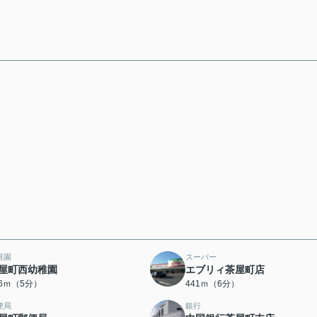
稚園
スーパー
屋町西幼稚園
エブリィ茶屋町店
76ｍ（5分）
441ｍ（6分）
便局
銀行