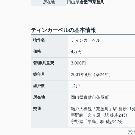
岡山県
倉敷市
茶屋町
所在地
ティンカーベルの基本情報
物件名
ティンカーベル
価格
4万円
管理/共益費
3,000円
築年月
2001年9月（築24年）
総戸数
12戸
所在地
岡山県
倉敷市
茶屋町
交通
瀬戸大橋線
「
茶屋町
」駅 徒歩11
宇野線
「
久々原
」駅 徒歩24分
宇野線
「
早島
」駅 徒歩42分