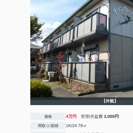
【外観】
4万円
管理/共益費
3,000円
価格
1K/24.78㎡
間取り/面積