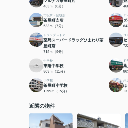
マルナカ茶屋町店
茶
463ｍ（6分）
4
市役所・区役所
デ
茶屋町支所
ダ
533ｍ（7分）
6
ドラッグストア
コ
薬局スーパードラッグひまわり茶
セ
屋町店
7
715ｍ（9分）
中学校
ド
東陽中学校
薬
803ｍ（11分）
8
小学校
弁
茶屋町小学校
ほ
1195ｍ（15分）
1
近隣の物件