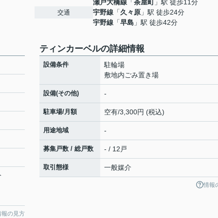
瀬戸大橋線
「
茶屋町
」駅 徒歩11分
宇野線
「
久々原
」駅 徒歩24分
交通
宇野線
「
早島
」駅 徒歩42分
ティンカーベルの詳細情報
設備条件
駐輪場
敷地内ごみ置き場
設備(その他)
-
駐車場/月額
空有/3,300円 (税込)
用途地域
-
募集戸数 / 総戸数
- / 12戸
取引態様
一般媒介
分
情報
情報の見方