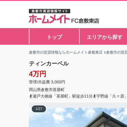
トップ
エリアから探す
倉敷市の賃貸情報ならホームメイト倉敷東店
倉敷市の賃
ティンカーベル
4万円
管理/共益費 3,000円
岡山県
倉敷市
茶屋町
瀬戸大橋線「茶屋町」駅徒歩11分
宇野線「久々原」
1
/
27