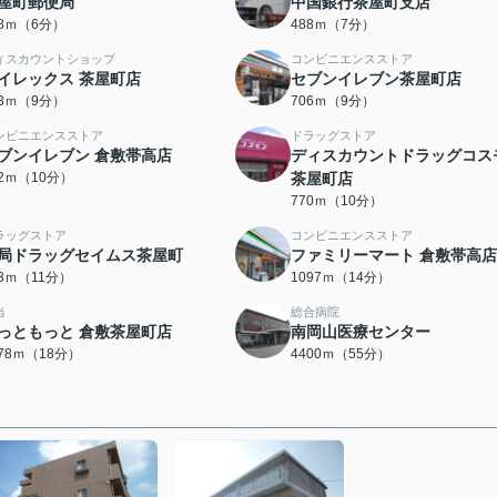
屋町郵便局
中国銀行茶屋町支店
68ｍ（6分）
488ｍ（7分）
ィスカウントショップ
コンビニエンスストア
イレックス 茶屋町店
セブンイレブン茶屋町店
43ｍ（9分）
706ｍ（9分）
ンビニエンスストア
ドラッグストア
ブンイレブン 倉敷帯高店
ディスカウントドラッグコス
22ｍ（10分）
茶屋町店
770ｍ（10分）
ラッグストア
コンビニエンスストア
局ドラッグセイムス茶屋町
ファミリーマート 倉敷帯高店
63ｍ（11分）
1097ｍ（14分）
当
総合病院
っともっと 倉敷茶屋町店
南岡山医療センター
378ｍ（18分）
4400ｍ（55分）