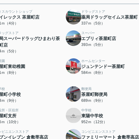
ィスカウントショップ
ドラッグストア
イレックス 茶屋町店
薬局ドラッグセイムス茶屋町
81ｍ（4分）
337ｍ（5分）
ラッグストア
スーパー
局スーパードラッグひまわり茶
エブリィ茶屋町店
町店
393ｍ（5分）
84ｍ（5分）
稚園
ホームセンター
屋町東幼稚園
ジュンテンドー茶屋町
81ｍ（8分）
584ｍ（8分）
学校
郵便局
屋町小学校
茶屋町郵便局
83ｍ（9分）
689ｍ（9分）
役所・区役所
中学校
屋町支所
東陽中学校
66ｍ（10分）
952ｍ（12分）
ンビニエンスストア
コンビニエンスストア
ブンイレブン 倉敷帯高店
ファミリーマート 倉敷帯高店