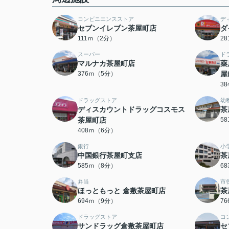
コンビニエンスストア
デ
セブンイレブン茶屋町店
ダ
111ｍ（2分）
2
スーパー
ド
マルナカ茶屋町店
薬
376ｍ（5分）
屋
3
ドラッグストア
幼
ディスカウントドラッグコスモス
茶
茶屋町店
5
408ｍ（6分）
銀行
小
中国銀行茶屋町支店
茶
585ｍ（8分）
6
弁当
市
ほっともっと 倉敷茶屋町店
茶
694ｍ（9分）
7
ドラッグストア
コ
サンドラッグ倉敷茶屋町店
セ