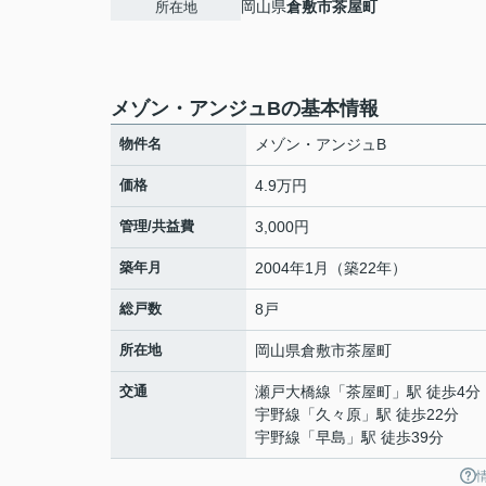
岡山県
倉敷市
茶屋町
所在地
メゾン・アンジュBの基本情報
物件名
メゾン・アンジュB
価格
4.9万円
管理/共益費
3,000円
築年月
2004年1月（築22年）
総戸数
8戸
所在地
岡山県
倉敷市
茶屋町
交通
瀬戸大橋線
「
茶屋町
」駅 徒歩4分
宇野線
「
久々原
」駅 徒歩22分
宇野線
「
早島
」駅 徒歩39分