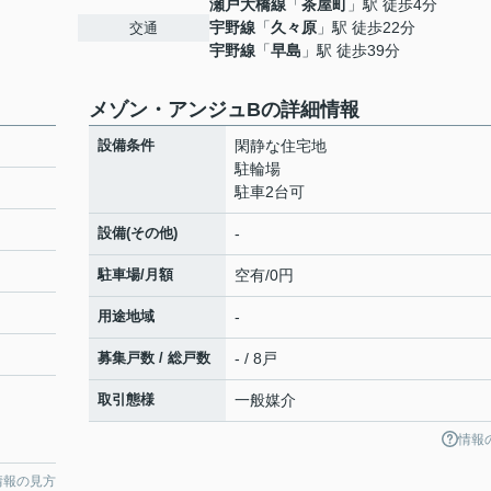
瀬戸大橋線
「
茶屋町
」駅 徒歩4分
宇野線
「
久々原
」駅 徒歩22分
交通
宇野線
「
早島
」駅 徒歩39分
メゾン・アンジュBの詳細情報
設備条件
閑静な住宅地
駐輪場
駐車2台可
設備(その他)
-
駐車場/月額
空有/0円
用途地域
-
募集戸数 / 総戸数
- / 8戸
取引態様
一般媒介
情報
情報の見方