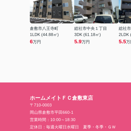
倉敷市八王寺町
総社市中央１丁目
総社市
1LDK (44.88㎡)
3DK (61.18㎡)
2LDK 
6
5.9
5.5
万円
万円
万
ホームメイトＦＣ倉敷東店
〒710-0003
岡山県倉敷市平田660-1
営業時間：
10:00～18:30
定休日：
毎週火曜日水曜日 夏季・冬季・ＧＷ