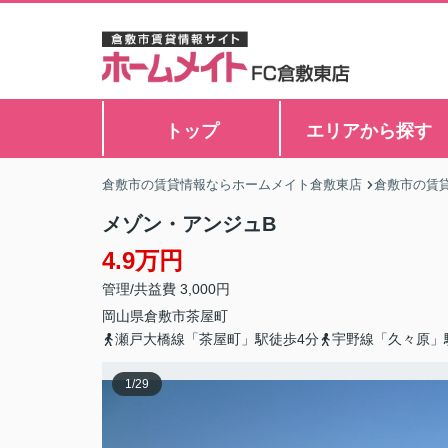
トップ
エリアから探す
倉敷市の賃貸情報ならホームメイト倉敷東店
倉敷市の賃
メゾン・アンジュB
4.9万円
管理/共益費 3,000円
岡山県
倉敷市
茶屋町
瀬戸大橋線「茶屋町」駅徒歩4分
宇野線「久々原」
1
/
29