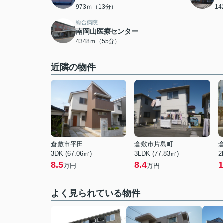
973ｍ（13分）
1
総合病院
南岡山医療センター
4348ｍ（55分）
近隣の物件
倉敷市平田
倉敷市片島町
3DK (67.06㎡)
3LDK (77.83㎡)
2
8.5
8.4
1
万円
万円
よく見られている物件