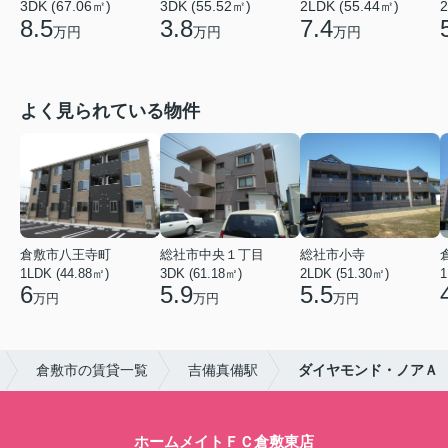
3DK (67.06㎡)
3DK (55.52㎡)
2LDK (55.44㎡)
2
8.5
3.8
7.4
万円
万円
万円
よく見られている物件
倉敷市八王寺町
総社市中央１丁目
総社市小寺
1LDK (44.88㎡)
3DK (61.18㎡)
2LDK (51.30㎡)
1
6
5.9
5.5
万円
万円
万円
倉敷市の賃貸一覧
吉備真備駅
ダイヤモンド・ノアＡ
ホームメイトＦＣ倉敷東店