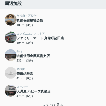
周辺施設
市役所・区役所
真備保健福祉会館
189ｍ（3分）
コンビニエンスストア
ファミリーマート 真備町箭田店
194ｍ（3分）
銀行
吉備信用金庫真備支店
231ｍ（3分）
幼稚園
箭田幼稚園
415ｍ（6分）
スーパー
天満屋 ハピーズ真備店
475ｍ（6分）
すべて見る