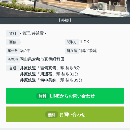
【外観】
- 管理/共益費 -
賃料
-
1LDK
面積
間取り
築7年
1階/2階建
築年数
所在階
岡山県
倉敷市
真備町箭田
所在地
井原鉄道
「
吉備真備
」駅 徒歩8分
交通
井原鉄道
「
川辺宿
」駅 徒歩31分
井原鉄道
「
備中呉妹
」駅 徒歩39分
LINEからお問い合わせ
無料
お問い合わせ
無料