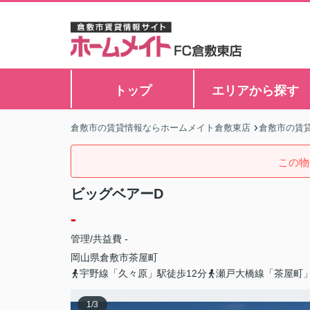
トップ
エリアから探す
倉敷市の賃貸情報ならホームメイト倉敷東店
倉敷市の賃
この物
ビッグベアーD
-
管理/共益費 -
岡山県
倉敷市
茶屋町
宇野線「久々原」駅徒歩12分
瀬戸大橋線「茶屋町」
1
/
3