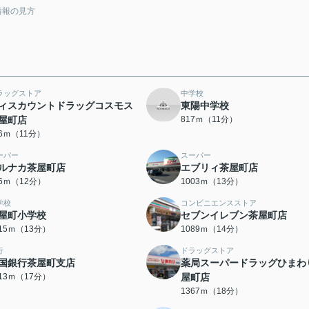
情報の見方
ラッグストア
中学校
ィスカウントドラッグコスモス
東陽中学校
屋町店
817ｍ（11分）
16ｍ（11分）
ーパー
スーパー
ルナカ茶屋町店
エブリィ茶屋町店
46ｍ（12分）
1003ｍ（13分）
学校
コンビニエンスストア
屋町小学校
セブンイレブン茶屋町店
015ｍ（13分）
1089ｍ（14分）
行
ドラッグストア
国銀行茶屋町支店
薬局スーパードラッグひまわ
313ｍ（17分）
屋町店
1367ｍ（18分）