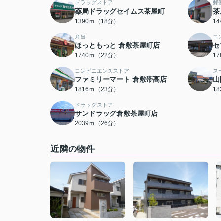
ドラッグストア
郵
薬局ドラッグセイムス茶屋町
茶
1390ｍ（18分）
1
弁当
コ
ほっともっと 倉敷茶屋町店
セ
1740ｍ（22分）
1
コンビニエンスストア
ス
ファミリーマート 倉敷帯高店
山
1816ｍ（23分）
1
ドラッグストア
サンドラッグ倉敷茶屋町店
2039ｍ（26分）
近隣の物件