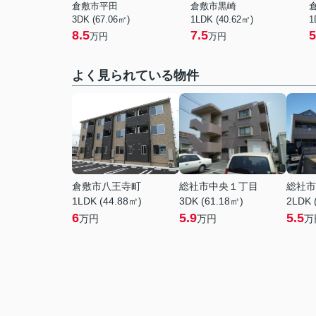
倉敷市平田
倉敷市黒崎
3DK (67.06㎡)
1LDK (40.62㎡)
1
8.5
7.5
5
万円
万円
よく見られている物件
倉敷市八王寺町
総社市中央１丁目
総社市
1LDK (44.88㎡)
3DK (61.18㎡)
2LDK 
6
5.9
5.5
万円
万円
万