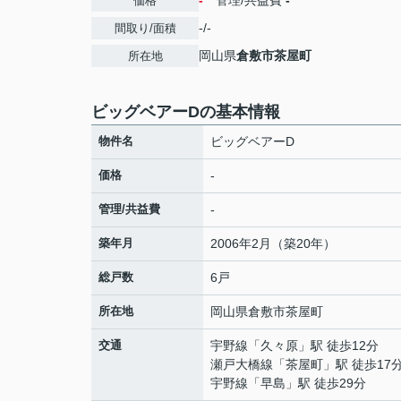
-
管理/共益費
-
価格
-/-
間取り/面積
岡山県
倉敷市
茶屋町
所在地
ビッグベアーDの基本情報
物件名
ビッグベアーD
価格
-
管理/共益費
-
築年月
2006年2月（築20年）
総戸数
6戸
所在地
岡山県
倉敷市
茶屋町
交通
宇野線
「
久々原
」駅 徒歩12分
瀬戸大橋線
「
茶屋町
」駅 徒歩17
宇野線
「
早島
」駅 徒歩29分