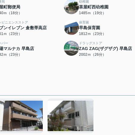
便局
幼稚園
屋町郵便局
茶屋町西幼稚園
440ｍ（18分）
1485ｍ（19分）
ンビニエンスストア
保育園
ブンイレブン 倉敷帯高店
早島保育園
761ｍ（23分）
1812ｍ（23分）
ーパー
ドラッグストア
陽マルナカ 早島店
ZAG ZAG(ザグザグ) 早島店
832ｍ（23分）
2002ｍ（26分）