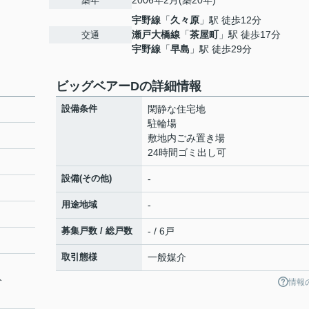
2006年2月(築20年)
築年
宇野線
「
久々原
」駅 徒歩12分
瀬戸大橋線
「
茶屋町
」駅 徒歩17分
交通
宇野線
「
早島
」駅 徒歩29分
ビッグベアーDの詳細情報
設備条件
閑静な住宅地
駐輪場
敷地内ごみ置き場
24時間ゴミ出し可
設備(その他)
-
用途地域
-
募集戸数 / 総戸数
- / 6戸
取引態様
一般媒介
分
情報