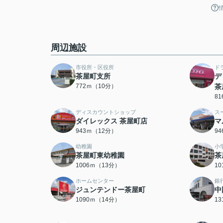
周辺施設
市役所・区役所
ド
茶屋町支所
デ
772ｍ（10分）
茶
8
ディスカウントショップ
ス
ダイレックス 茶屋町店
マ
943ｍ（12分）
9
幼稚園
小
茶屋町東幼稚園
茶
1006ｍ（13分）
1
ホームセンター
銀
ジュンテンドー茶屋町
中
1090ｍ（14分）
1