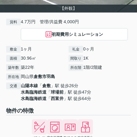
【外観】
4.7万円 管理/共益費 4,000円
賃料
初期費用シミュレーション
1ヶ月
0ヶ月
敷金
礼金
30.96㎡
1K
面積
間取り
築22年
1階/2階建
築年数
所在階
岡山県
倉敷市
羽島
所在地
山陽本線
「
倉敷
」駅 徒歩26分
交通
水島臨海鉄道
「
球場前
」駅 徒歩47分
水島臨海鉄道
「
西富井
」駅 徒歩64分
物件の特徴