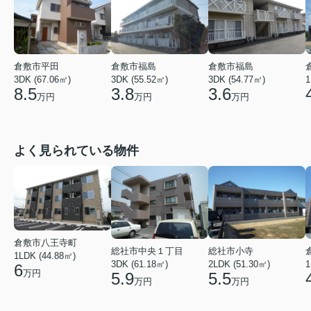
倉敷市平田
倉敷市福島
倉敷市福島
3DK (67.06㎡)
3DK (55.52㎡)
3DK (54.77㎡)
1
8.5
3.8
3.6
万円
万円
万円
よく見られている物件
倉敷市八王寺町
総社市中央１丁目
総社市小寺
1LDK (44.88㎡)
3DK (61.18㎡)
2LDK (51.30㎡)
1
6
万円
5.9
5.5
万円
万円