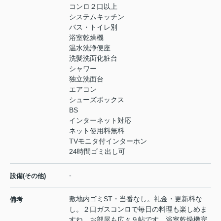
コンロ２口以上
システムキッチン
バス・トイレ別
浴室乾燥機
温水洗浄便座
洗髪洗面化粧台
シャワー
独立洗面台
エアコン
シューズボックス
BS
インターネット対応
ネット使用料無料
TVモニタ付インターホン
24時間ゴミ出し可
-
設備(その他)
敷地内ゴミST・当番なし。礼金・更新料な
備考
し。２口ガスコンロで毎日の料理も楽しめま
すね。お部屋も広々９帖です。浴室乾燥機完