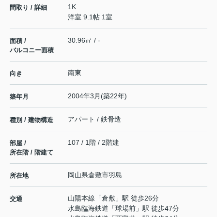
1K
間取り / 詳細
洋室 9.1帖 1室
30.96㎡ / -
面積 /
バルコニー面積
南東
向き
2004年3月(築22年)
築年月
アパート / 鉄骨造
種別 / 建物構造
107 / 1階 / 2階建
部屋 /
所在階 / 階建て
岡山県
倉敷市
羽島
所在地
山陽本線
「
倉敷
」駅 徒歩26分
交通
水島臨海鉄道
「
球場前
」駅 徒歩47分