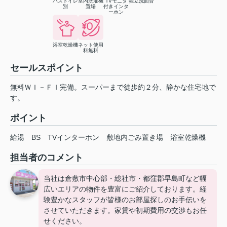
バストイレ
室内洗濯機
TVモニタ
独立洗面台
別
置場
付きインタ
ーホン
浴室乾燥機
ネット使用
料無料
セールスポイント
無料ＷＩ－ＦＩ完備。スーパーまで徒歩約２分、静かな住宅地で
す。
ポイント
給湯
BS
TVインターホン
敷地内ごみ置き場
浴室乾燥機
担当者のコメント
当社は倉敷市中心部・総社市・都窪郡早島町など幅
広いエリアの物件を豊富にご紹介しております。経
験豊かなスタッフが皆様のお部屋探しのお手伝いを
させていただきます。家賃や初期費用の交渉もお任
せください。