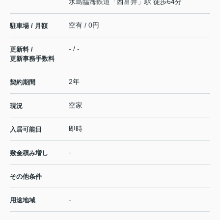
水島臨海鉄道
「
西富井
」駅 徒歩64分
空有 / 0円
駐車場 / 月額
- / -
更新料 /
更新事務手数料
2年
契約期間
空家
現況
即時
入居可能日
-
敷金積み増し
その他条件
-
用途地域