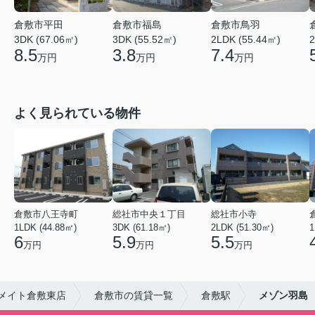
倉敷市平田
倉敷市福島
倉敷市鳥羽
3DK (67.06㎡)
3DK (55.52㎡)
2LDK (55.44㎡)
2
8.5
3.8
7.4
万円
万円
万円
よく見られている物件
倉敷市八王寺町
総社市中央１丁目
総社市小寺
1LDK (44.88㎡)
3DK (61.18㎡)
2LDK (51.30㎡)
1
6
5.9
5.5
万円
万円
万円
メイト倉敷東店
倉敷市の賃貸一覧
倉敷駅
メゾン羽島