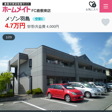
0
お気に入り
メゾン羽島
空室1
4.7万円
管理/共益費 4,000円
1
/
29