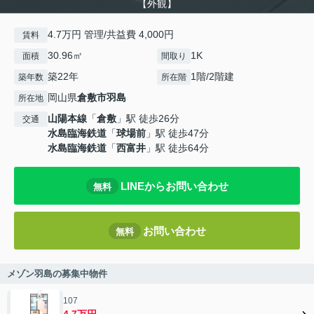
【外観】
4.7万円 管理/共益費 4,000円
賃料
30.96㎡
1K
面積
間取り
築22年
1階/2階建
築年数
所在階
岡山県
倉敷市
羽島
所在地
山陽本線
「
倉敷
」駅 徒歩26分
交通
水島臨海鉄道
「
球場前
」駅 徒歩47分
水島臨海鉄道
「
西富井
」駅 徒歩64分
LINEからお問い合わせ
無料
お問い合わせ
無料
メゾン羽島の募集中物件
107
4.7万円