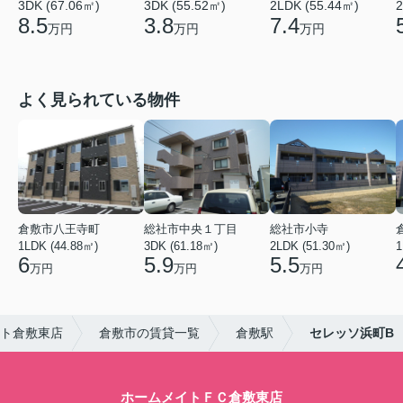
3DK (67.06㎡)
3DK (55.52㎡)
2LDK (55.44㎡)
2
8.5
3.8
7.4
万円
万円
万円
よく見られている物件
倉敷市八王寺町
総社市中央１丁目
総社市小寺
1LDK (44.88㎡)
3DK (61.18㎡)
2LDK (51.30㎡)
1
6
5.9
5.5
万円
万円
万円
ト倉敷東店
倉敷市の賃貸一覧
倉敷駅
セレッソ浜町B
ホームメイトＦＣ倉敷東店