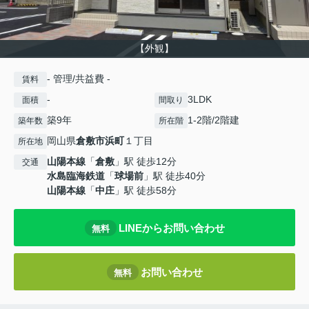
【外観】
- 管理/共益費 -
賃料
-
3LDK
面積
間取り
築9年
1-2階/2階建
築年数
所在階
岡山県
倉敷市
浜町
１丁目
所在地
山陽本線
「
倉敷
」駅 徒歩12分
交通
水島臨海鉄道
「
球場前
」駅 徒歩40分
山陽本線
「
中庄
」駅 徒歩58分
LINEからお問い合わせ
無料
お問い合わせ
無料