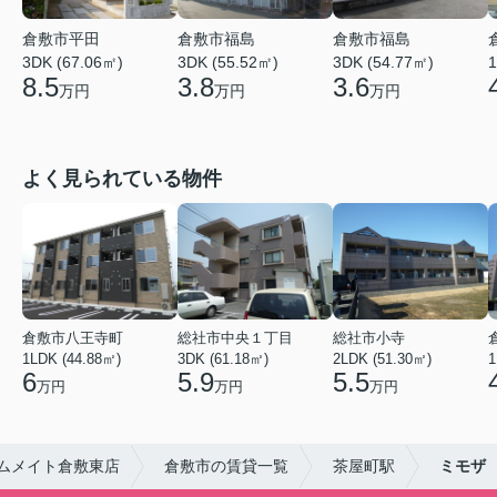
倉敷市平田
倉敷市福島
倉敷市福島
3DK (67.06㎡)
3DK (55.52㎡)
3DK (54.77㎡)
1
8.5
3.8
3.6
万円
万円
万円
よく見られている物件
倉敷市八王寺町
総社市中央１丁目
総社市小寺
1LDK (44.88㎡)
3DK (61.18㎡)
2LDK (51.30㎡)
1
6
5.9
5.5
万円
万円
万円
ムメイト倉敷東店
倉敷市の賃貸一覧
茶屋町駅
ミモザ