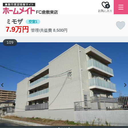
0
お気に入り
ミモザ
空室1
7.9万円
管理/共益費 8,500円
1
/
29