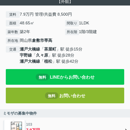
【外観】
7.9万円 管理/共益費 8,500円
賃料
48.65㎡
1LDK
面積
間取り
築2年
1階/3階建
築年数
所在階
岡山県
倉敷市
帯高
所在地
瀬戸大橋線
「
茶屋町
」駅 徒歩15分
交通
宇野線
「
久々原
」駅 徒歩28分
瀬戸大橋線
「
植松
」駅 徒歩42分
LINEからお問い合わせ
無料
お問い合わせ
無料
ミモザの募集中物件
103
7.9万円