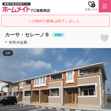
0
お気に入り
この物件の募集は終了しました。
カーサ・セレーノＢ
空室0
-
管理/共益費 -
1
/
4