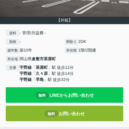
【外観】
- 管理/共益費 -
賃料
-
2DK
面積
間取り
築10年
1階/2階建
築年数
所在階
岡山県
倉敷市
茶屋町
所在地
宇野線
「
茶屋町
」駅 徒歩12分
交通
宇野線
「
久々原
」駅 徒歩14分
宇野線
「
早島
」駅 徒歩32分
LINEからお問い合わせ
無料
お問い合わせ
無料