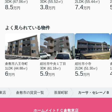
3DK (67.06㎡)
3DK (55.52㎡)
2LDK (55.44㎡)
2
8.5
3.8
7.4
万円
万円
万円
よく見られている物件
倉敷市八王寺町
総社市中央１丁目
総社市小寺
1LDK (44.88㎡)
3DK (61.18㎡)
2LDK (51.30㎡)
1
6
5.9
5.5
万円
万円
万円
東店
倉敷市の賃貸一覧
茶屋町駅
カーサ・セレーノＢ
ホームメイトＦＣ倉敷東店