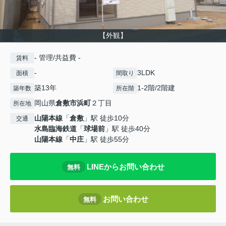
【外観】
- 管理/共益費 -
賃料
-
3LDK
面積
間取り
築13年
1-2階/2階建
築年数
所在階
岡山県
倉敷市
浜町
２丁目
所在地
山陽本線
「
倉敷
」駅 徒歩10分
交通
水島臨海鉄道
「
球場前
」駅 徒歩40分
山陽本線
「
中庄
」駅 徒歩55分
LINEからお問い合わせ
無料
お問い合わせ
無料