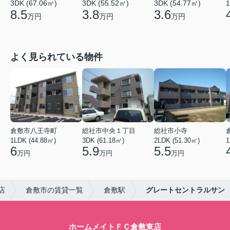
3DK (67.06㎡)
3DK (55.52㎡)
3DK (54.77㎡)
1
8.5
3.8
3.6
万円
万円
万円
よく見られている物件
倉敷市八王寺町
総社市中央１丁目
総社市小寺
1LDK (44.88㎡)
3DK (61.18㎡)
2LDK (51.30㎡)
1
6
5.9
5.5
万円
万円
万円
店
倉敷市の賃貸一覧
倉敷駅
グレートセントラルサン
ホームメイトＦＣ倉敷東店