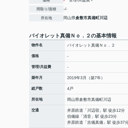
-
管理/共益費
-
価格
-/-
間取り/面積
岡山県
倉敷市
真備町川辺
所在地
バイオレット真備Ｎｏ．２の基本情報
物件名
バイオレット真備Ｎｏ．２
価格
-
管理/共益費
-
築年月
2019年3月（築7年）
総戸数
4戸
所在地
岡山県
倉敷市
真備町川辺
交通
井原鉄道
「
川辺宿
」駅 徒歩12分
伯備線
「
清音
」駅 徒歩23分
井原鉄道
「
吉備真備
」駅 徒歩37