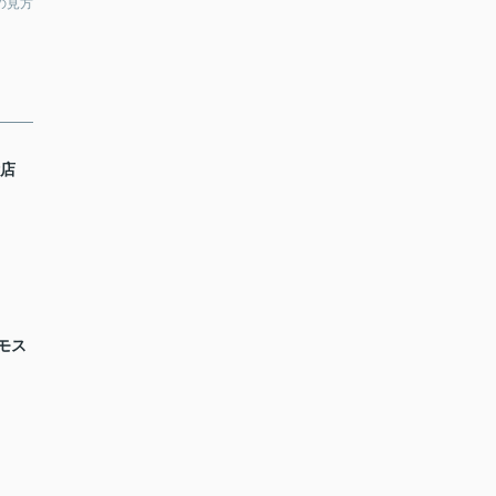
の見方
備店
モス