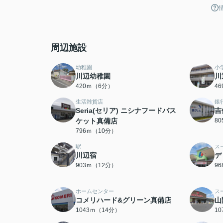
周辺施設
幼稚園
小
川辺幼稚園
川
420ｍ（6分）
4
生活雑貨店
銀
Seria(セリア) ニシナフードバス
吉
ケット真備店
8
796ｍ（10分）
駅
ス
川辺宿
デ
903ｍ（12分）
9
ホームセンター
ス
コメリハード&グリーン真備店
山
1043ｍ（14分）
1