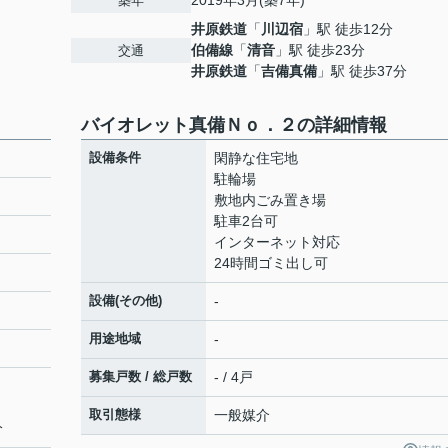
2019年3月(築7年)
築年
井原鉄道
「
川辺宿
」駅 徒歩12分
伯備線
「
清音
」駅 徒歩23分
交通
井原鉄道
「
吉備真備
」駅 徒歩37分
バイオレット真備Ｎｏ．２の詳細情報
設備条件
閑静な住宅地
駐輪場
敷地内ごみ置き場
駐車2台可
インターネット対応
24時間ゴミ出し可
設備(その他)
-
用途地域
-
募集戸数 / 総戸数
- / 4戸
取引態様
一般媒介
分