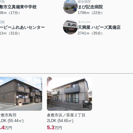
学校
総合病院
敷市立真備東中学校
まび記念病院
308ｍ（17分）
1706ｍ（22分）
民館
スーパー
ービーふれあいセンター
天満屋 ハピーズ真備店
413ｍ（31分）
2741ｍ（35分）
倉敷市鳥羽
倉敷市浜ノ茶屋２丁目
LDK (55.44㎡)
2LDK (54.65㎡)
.4
5.3
万円
万円