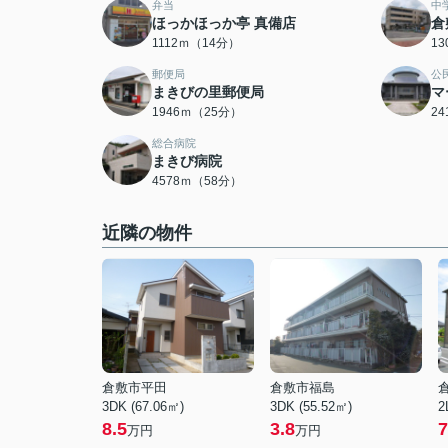
弁当
中
ほっかほっか亭 真備店
倉
1112ｍ（14分）
1
郵便局
公
まきびの里郵便局
マ
1946ｍ（25分）
2
総合病院
まきび病院
4578ｍ（58分）
近隣の物件
倉敷市平田
倉敷市福島
3DK (67.06㎡)
3DK (55.52㎡)
2
8.5
3.8
7
万円
万円