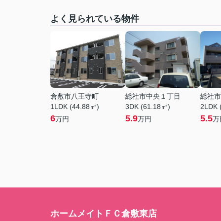
よく見られている物件
倉敷市八王寺町
総社市中央１丁目
総社市
1LDK (44.88㎡)
3DK (61.18㎡)
2LDK 
6
5.9
5.5
万円
万円
万
ホームメイトＦＣ倉敷東店