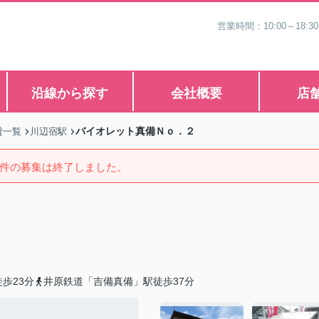
営業時間：10:00～1
沿線から探す
会社概要
店
バイオレット真備Ｎｏ．２
貸一覧
川辺宿駅
件の募集は終了しました。
歩23分
井原鉄道「吉備真備」駅徒歩37分