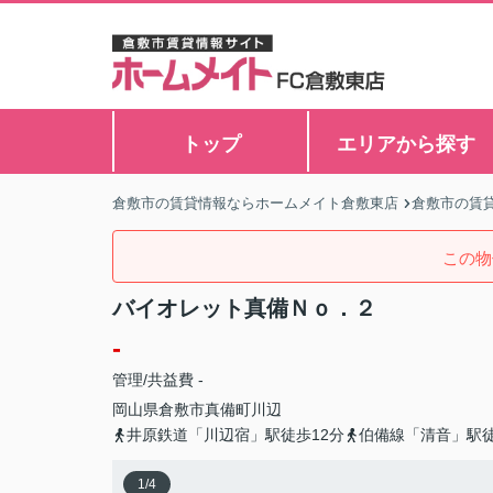
トップ
エリアから探す
倉敷市の賃貸情報ならホームメイト倉敷東店
倉敷市の賃
この物
バイオレット真備Ｎｏ．２
-
管理/共益費 -
岡山県
倉敷市
真備町川辺
井原鉄道「川辺宿」駅徒歩12分
伯備線「清音」駅徒
1
/
4