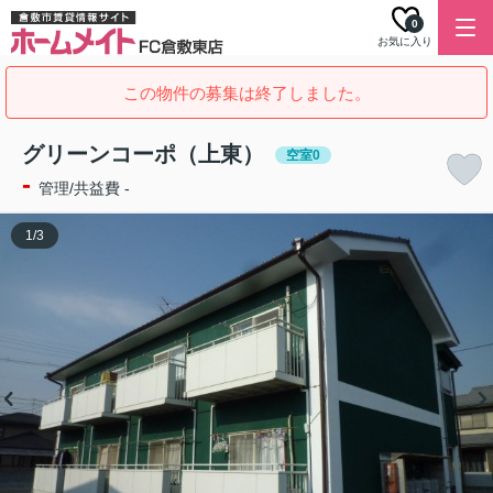
0
お気に入り
この物件の募集は終了しました。
グリーンコーポ（上東）
空室0
-
管理/共益費 -
1
/
3