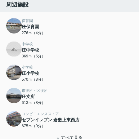
周辺施設
保育園
庄保育園
276ｍ（4分）
中学校
庄中学校
369ｍ（5分）
小学校
庄小学校
570ｍ（8分）
市役所・区役所
庄支所
613ｍ（8分）
コンビニエンスストア
セブンイレブン 倉敷上東西店
675ｍ（9分）
すべて見る