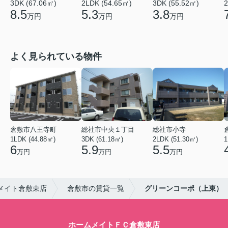
3DK (67.06㎡)
2LDK (54.65㎡)
3DK (55.52㎡)
2
8.5
5.3
3.8
万円
万円
万円
よく見られている物件
倉敷市八王寺町
総社市中央１丁目
総社市小寺
1LDK (44.88㎡)
3DK (61.18㎡)
2LDK (51.30㎡)
1
6
5.9
5.5
万円
万円
万円
メイト倉敷東店
倉敷市の賃貸一覧
グリーンコーポ（上東）
ホームメイトＦＣ倉敷東店