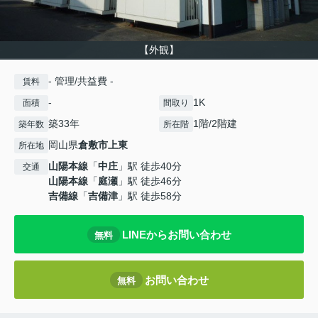
【外観】
- 管理/共益費 -
賃料
-
1K
面積
間取り
築33年
1階/2階建
築年数
所在階
岡山県
倉敷市
上東
所在地
山陽本線
「
中庄
」駅 徒歩40分
交通
山陽本線
「
庭瀬
」駅 徒歩46分
吉備線
「
吉備津
」駅 徒歩58分
LINEからお問い合わせ
無料
お問い合わせ
無料