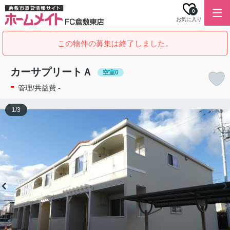
0
お気に入り
この物件の募集は終了しました。
カーサプリートＡ
空室0
-
管理/共益費 -
1
/
3