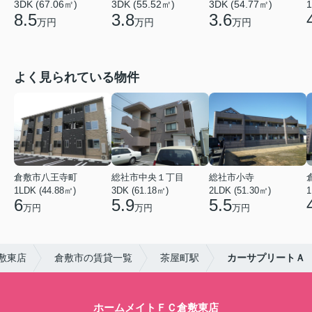
3DK (67.06㎡)
3DK (55.52㎡)
3DK (54.77㎡)
1
8.5
3.8
3.6
万円
万円
万円
よく見られている物件
倉敷市八王寺町
総社市中央１丁目
総社市小寺
1LDK (44.88㎡)
3DK (61.18㎡)
2LDK (51.30㎡)
1
6
5.9
5.5
万円
万円
万円
敷東店
倉敷市の賃貸一覧
茶屋町駅
カーサプリートＡ
ホームメイトＦＣ倉敷東店