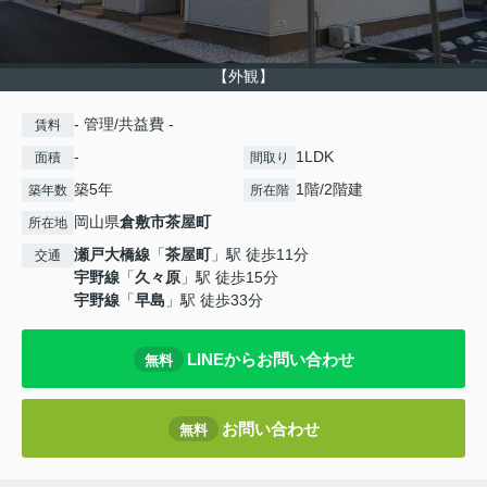
【外観】
- 管理/共益費 -
賃料
-
1LDK
面積
間取り
築5年
1階/2階建
築年数
所在階
岡山県
倉敷市
茶屋町
所在地
瀬戸大橋線
「
茶屋町
」駅 徒歩11分
交通
宇野線
「
久々原
」駅 徒歩15分
宇野線
「
早島
」駅 徒歩33分
LINEからお問い合わせ
無料
お問い合わせ
無料