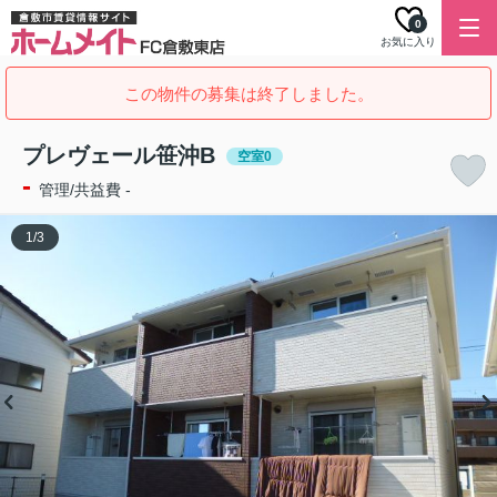
0
お気に入り
この物件の募集は終了しました。
プレヴェール笹沖B
空室0
-
管理/共益費 -
1
/
3