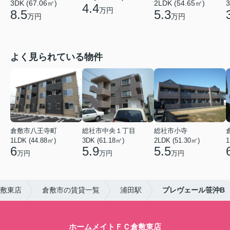
3DK (67.06㎡)
2LDK (54.65㎡)
3
4.4
万円
8.5
5.3
万円
万円
よく見られている物件
倉敷市八王寺町
総社市中央１丁目
総社市小寺
1LDK (44.88㎡)
3DK (61.18㎡)
2LDK (51.30㎡)
1
6
5.9
5.5
万円
万円
万円
敷東店
倉敷市の賃貸一覧
浦田駅
プレヴェール笹沖B
ホームメイトＦＣ倉敷東店