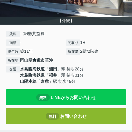
【外観】
- 管理/共益費 -
賃料
-
1R
面積
間取り
築11年
2階/2階建
築年数
所在階
岡山県
倉敷市
笹沖
所在地
水島臨海鉄道
「
浦田
」駅 徒歩28分
交通
水島臨海鉄道
「
福井
」駅 徒歩31分
山陽本線
「
倉敷
」駅 徒歩45分
LINEからお問い合わせ
無料
お問い合わせ
無料